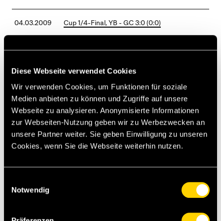
04.03.2009
Cup 1/4-Final, YB - GC 3:0 (0:0)
08.03.2009
Meisterschaft, YB - Bellinzona 3:0 (1:0)
Diese Webseite verwendet Cookies
15.03.2009
Meisterschaft, Vaduz - YB 3:1 (2:0)
Wir verwenden Cookies, um Funktionen für soziale
Medien anbieten zu können und Zugriffe auf unsere
22.03.2009
Meisterschaft, YB - Zürich 4:2 (1:1)
Webseite zu analysieren. Anonymisierte Informationen
zur Webseiten-Nutzung geben wir zu Werbezwecken an
unsere Partner weiter. Sie geben Einwilligung zu unseren
05.04.2009
Meisterschaft, Xamax - YB 2:3 (2:0)
Cookies, wenn Sie die Webseite weiterhin nutzen.
11.04.2009
Meisterschaft, GC - YB 3:3 (0:2)
Einwilligungsauswahl
Notwendig
16.04.2009
Cup 1/2-Final, YB - Basel 3:2 n.P.
Präferenzen
19.04.2009
Meisterschaft, YB - GC 3:1 (0:1)