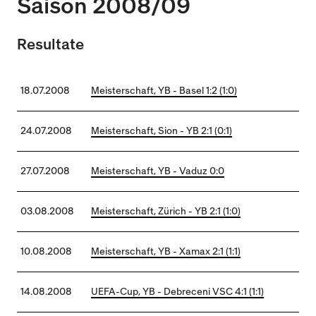
Saison 2008/09
U15 - TOBE *
10:0
Nachwuchs Frauen
Resultate
Ostermundigen - FU20 *
1:2
Biel - FU18 *
0:4
18.07.2008
Meisterschaft, YB - Basel 1:2 (1:0)
FU16 - Team AFF/FFV *
7:2
Thörishaus - FU15
12:1
24.07.2008
Meisterschaft, Sion - YB 2:1 (0:1)
Wyler - FU14
1:0
27.07.2008
Meisterschaft, YB - Vaduz 0:0
* = Testspiel / (C) = Cupspiel
03.08.2008
Meisterschaft, Zürich - YB 2:1 (1:0)
10.08.2008
Meisterschaft, YB - Xamax 2:1 (1:1)
14.08.2008
UEFA-Cup, YB - Debreceni VSC 4:1 (1:1)