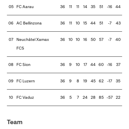
05
FC Aarau
36
11
11
14
35
51
-16
44
06
AC Bellinzona
36
11
10
15
44
51
-7
43
07
Neuchâtel Xamax
36
10
10
16
50
57
-7
40
FCS
08
FC Sion
36
9
10
17
44
60
-16
37
09
FC Luzern
36
9
8
19
45
62
-17
35
10
FC Vaduz
36
5
7
24
28
85
-57
22
Team