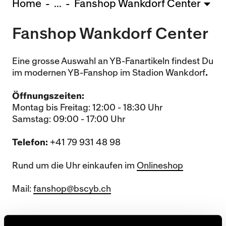
Home
...
Fanshop Wankdorf Center
U15 - Lugano *
3:1
Fanshop Wankdorf Center
Nachwuchs Frauen
Ostermundigen - FU20 *
1:2
Biel - FU18 *
0:4
Eine grosse Auswahl an YB-Fanartikeln findest Du
Breitenrain - FU17 *
2:1
im modernen YB-Fanshop im Stadion Wankdorf
.
Thörishaus - FU15
12:1
Öffnungszeiten:
Wyler - FU14
1:0
Montag bis Freitag: 12:00 - 18:30 Uhr
Samstag: 09:00 - 17:00 Uhr
* = Testspiel / (C) = Cupspiel
Telefon:
+41 79 931 48 98
Rund um die Uhr einkaufen im
Onlineshop
Mail:
fanshop@bscyb.ch