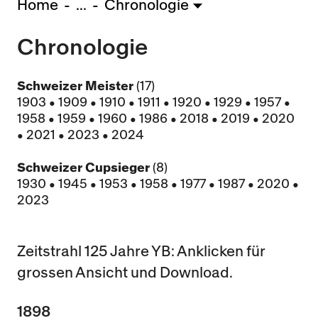
Home
...
Chronologie
U15 - Lugano *
3:1
Chronologie
Nachwuchs Frauen
Ostermundigen - FU20 *
1:2
Team AFF/FFV - FU18 *
1:8
Schweizer Meister
(17)
Breitenrain - FU17 *
2:1
1903 • 1909 • 1910 • 1911 • 1920 • 1929 • 1957 •
1958 • 1959 • 1960 • 1986 • 2018 • 2019 • 2020
Thörishaus - FU15
12:1
• 2021 • 2023 • 2024
Wyler - FU14
1:0
Schweizer Cupsieger
(8)
* = Testspiel / (C) = Cupspiel
1930 • 1945 • 1953 • 1958 • 1977 • 1987 • 2020 •
2023
Zeitstrahl 125 Jahre YB: Anklicken für
grossen Ansicht und Download.
1898