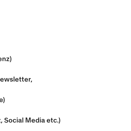
enz)
ewsletter,
e)
Social Media etc.)