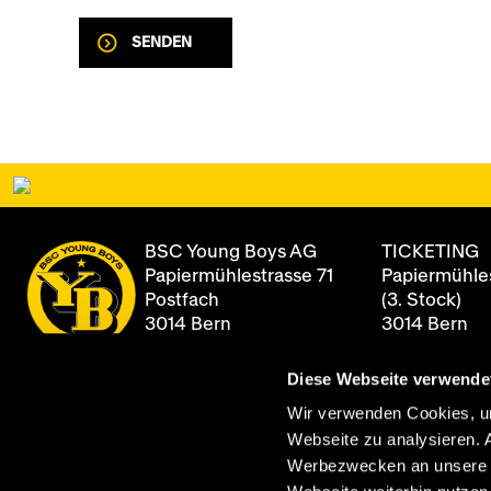
SENDEN
BSC Young Boys AG
TICKETING
Papiermühlestrasse 71
Papiermühles
Postfach
(3. Stock)
3014 Bern
3014 Bern
Diese Webseite verwende
+41 31 344 8
Newsletter
Öffnungszei
Wir verwenden Cookies, um
Montag - Fre
Webseite zu analysieren. 
Archiv
08:00 - 12:0
Werbezwecken an unsere Pa
13:00 - 17:00