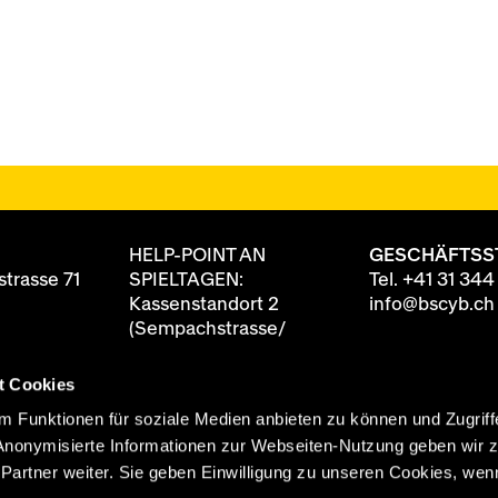
HELP-POINT AN
GESCHÄFTSS
trasse 71
SPIELTAGEN:
Tel.
+41 31 344
Kassenstandort 2
info@bscyb.ch
(Sempachstrasse/
Annexgebäude)
t Cookies
8 88
ten
90 Minuten vor
 Funktionen für soziale Medien anbieten zu können und Zugriff
itag
Spielbeginn geöffnet
Anonymisierte Informationen zur Webseiten-Nutzung geben wir 
0 Uhr
rtner weiter. Sie geben Einwilligung zu unseren Cookies, wenn
 Uhr