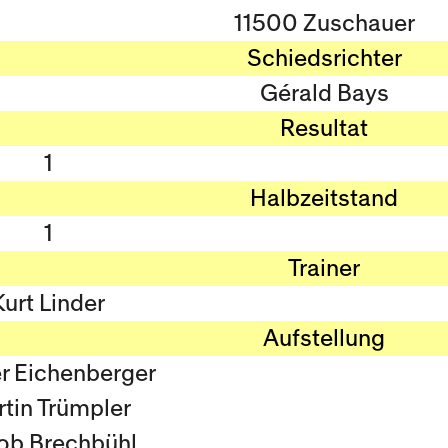
11500 Zuschauer
Schiedsrichter
Gérald Bays
Resultat
1
Halbzeitstand
1
Trainer
Kurt Linder
Aufstellung
r Eichenberger
tin Trümpler
ob Brechbühl