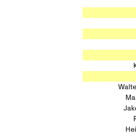
Walte
Mar
Jak
He