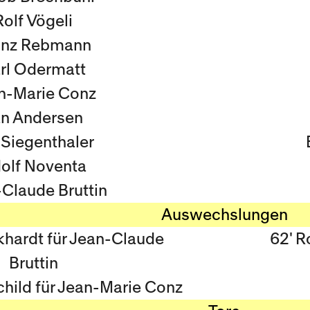
Rolf Vögeli
inz Rebmann
rl Odermatt
n-Marie Conz
n Andersen
 Siegenthaler
olf Noventa
Claude Bruttin
Auswechslungen
khardt für Jean-Claude
62' R
Bruttin
child für Jean-Marie Conz