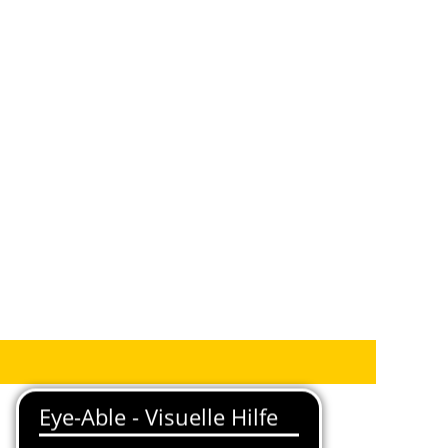
FC Winterthur
n