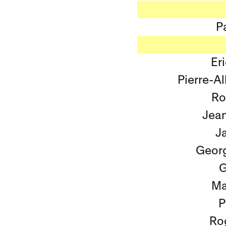
P
Er
Pierre-Al
Ro
Jean
J
Georg
G
Ma
P
Ro