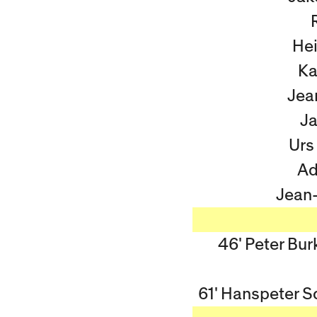
He
Ka
Jea
Ja
Urs
Ad
Jean-
46' Peter Bur
61' Hanspeter S