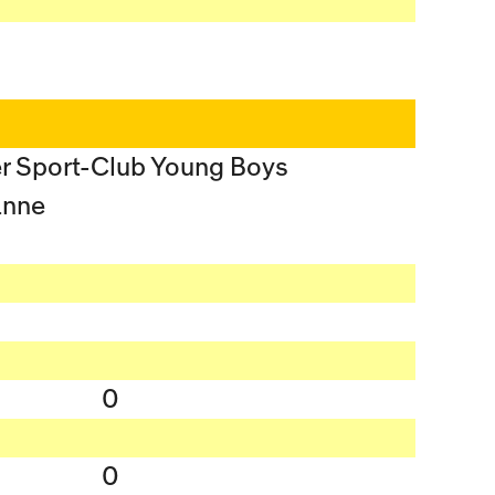
r Sport-Club Young Boys
anne
0
0