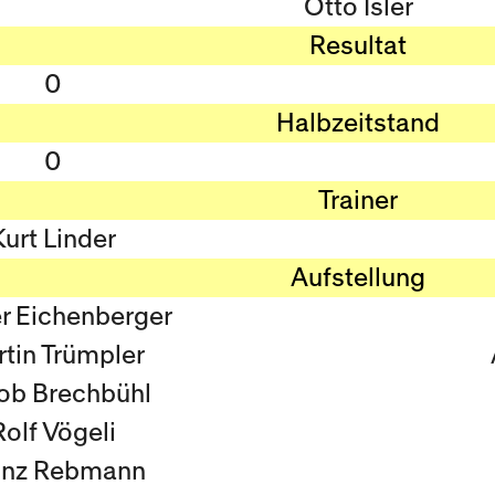
Otto Isler
Resultat
0
Halbzeitstand
0
Trainer
Kurt Linder
Aufstellung
r Eichenberger
tin Trümpler
ob Brechbühl
Rolf Vögeli
inz Rebmann