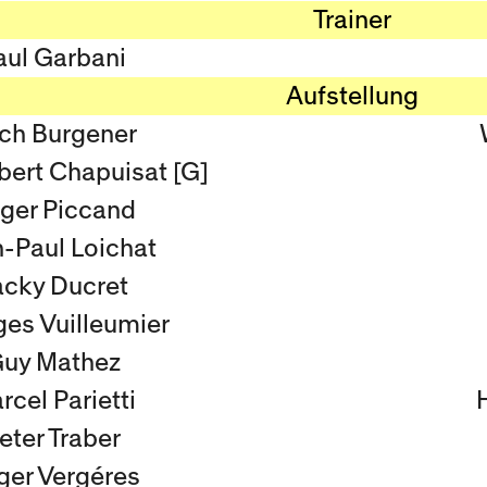
Trainer
aul Garbani
Aufstellung
ich Burgener
bert Chapuisat [G]
ger Piccand
-Paul Loichat
acky Ducret
es Vuilleumier
uy Mathez
rcel Parietti
eter Traber
ger Vergéres