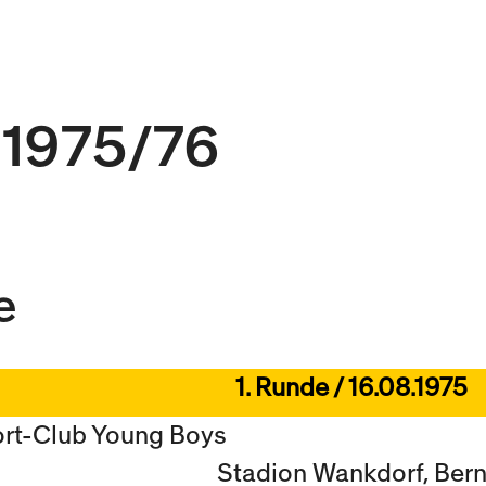
 1975/76
e
1. Runde / 16.08.1975
ort-Club Young Boys
Stadion Wankdorf, Ber