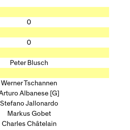
0
0
Peter Blusch
Werner Tschannen
Arturo Albanese [G]
Stefano Jallonardo
Markus Gobet
Charles Châtelain