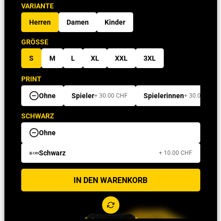
VARIANTE
Herren
Damen
Kinder
GRÖSSE
S
M
L
XL
XXL
3XL
PRINT
Ohne
Spieler
Spielerinnen
+ 30.00 CHF
+ 30.00 CHF
SCHWARZ
Ohne
Schwarz
+ 10.00 CHF
IN DEN WARENKORB