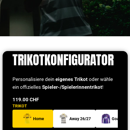
SHOP BY PLAYER
HIGHLIGHTS
Neu
Sale
BIS ZU 50 %
Upcycling
TRIKOTKONFIGURATOR
Auktionen
Kooperationen
Personalisiere dein
eigenes Trikot
oder wähle
ein offizielles
Spieler-/Spielerinnentrikot
!
119.00 CHF
EINLOGGEN
TRIKOT
ACCOUNT ERSTELLEN
BSCYB.CH
Home
Away 26/27
Goalie H
TICKETSHOP