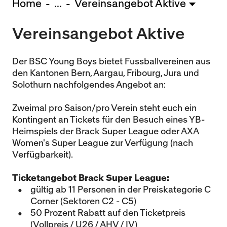
Home
...
Vereinsangebot Aktive
U15 - Lugano *
3:1
Vereinsangebot Aktive
Nachwuchs Frauen
Freiburg U20 - FU20 *
2:3
Team AFF/FFV - FU18 *
1:8
Der BSC Young Boys bietet Fussballvereinen aus
Breitenrain - FU17 *
2:1
den Kantonen Bern, Aargau, Fribourg, Jura und
Solothurn nachfolgendes Angebot an:
Thörishaus - FU15
12:1
Wyler - FU14
1:0
Zweimal pro Saison/pro Verein steht euch ein
Kontingent an Tickets für den Besuch eines YB-
* = Testspiel / (C) = Cupspiel
Heimspiels der Brack Super League oder AXA
Women's Super League zur Verfügung (nach
Verfügbarkeit).
Ticketangebot Brack Super League:
gültig ab 11 Personen in der Preiskategorie C
Corner (Sektoren C2 - C5)
50 Prozent Rabatt auf den Ticketpreis
(Vollpreis / U26 / AHV / IV)