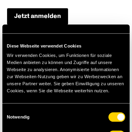
Jetzt anmelden
Kontakt Ticketing
Diese Webseite verwendet Cookies
Ticketing BSC Young Boys
Papiermühlestrasse 71 (3. Stock)
Wir verwenden Cookies, um Funktionen für soziale
3014 Bern
Medien anbieten zu können und Zugriffe auf unsere
Webseite zu analysieren. Anonymisierte Informationen
Telefon:
+41 31 344 88 88
zur Webseiten-Nutzung geben wir zu Werbezwecken an
E-Mail:
ticket@bscyb.ch
unsere Partner weiter. Sie geben Einwilligung zu unseren
Öffnungszeiten:
Montag - Freitag von 08:00 -
Cookies, wenn Sie die Webseite weiterhin nutzen.
12:00 / 13:00 - 17:00 Uhr
Help-Point an Heimspielen:
Einwilligungsauswahl
Kassenstandort 2
Notwendig
(Sempachstrasse/Annexgebäude)