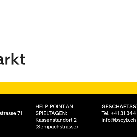
arkt
HELP-POINT AN
GESCHÄFTSS
trasse 71
SPIELTAGEN:
Tel.
+41 31 344
Kassenstandort 2
info@bscyb.ch
(Sempachstrasse/
Annexgebäude)