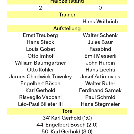
Halbzeitstand
2
0
Trainer
Hans Wüthrich
Aufstellung
Ernst Treuberg
Walter Schenk
Hans Steck
Jules Baur
Louis Gobet
Fassbind
Otto Imhof
Emil Messerli
William Baumgartner
John Hürbin
Otto Kohler
Hans Liechti
James Chadwick Townley
Josef Artimovics
Engelbert Bösch
Walter Rufer
Karl Gerhold
Ferdinand Samek
Risveglio Vaccani
Paul Schmid
Léo-Paul Billeter III
Hans Stegmeier
Tore
34' Karl Gerhold (1:0)
44' Engelbert Bösch (2:0)
Queue-Fair
50' Karl Gerhold (3:0)