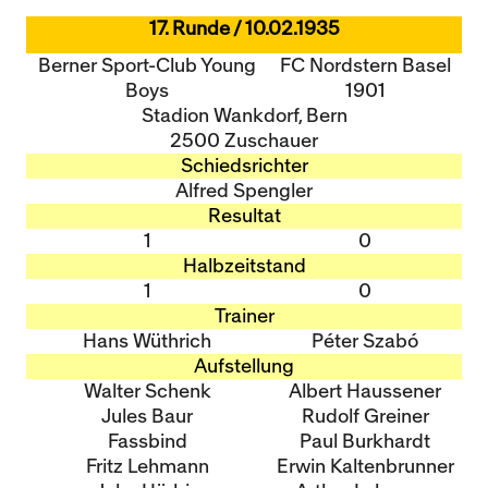
17. Runde / 10.02.1935
Berner Sport-Club Young
FC Nordstern Basel
Boys
1901
Stadion Wankdorf, Bern
2500 Zuschauer
Schiedsrichter
Alfred Spengler
Resultat
1
0
Halbzeitstand
1
0
Trainer
Hans Wüthrich
Péter Szabó
Aufstellung
Walter Schenk
Albert Haussener
Jules Baur
Rudolf Greiner
Fassbind
Paul Burkhardt
Fritz Lehmann
Erwin Kaltenbrunner