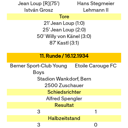
Jean Loup [R](75')
Hans Stegmeier
István Grosz
Lehmann II
Tore
21' Jean Loup (1:0)
25' Jean Loup (2:0)
50' Willy von Känel (3:0)
87' Kastl (3:1)
11. Runde / 16.12.1934
Berner Sport-Club Young
Etoile Carouge FC
Boys
Stadion Wankdorf, Bern
2500 Zuschauer
Schiedsrichter
Alfred Spengler
Resultat
3
1
Halbzeitstand
3
0