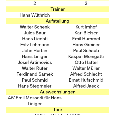
2
2
Trainer
Hans Wüthrich
Aufstellung
Walter Schenk
Kurt Imhof
Jules Baur
Karl Bielser
Hans Liechti
Emil Hummel
Fritz Lehmann
Hans Greiner
John Hürbin
Paul Schaub
Hans Liniger
Kaspar Monigatti
Josef Artimovics
Otto Haftel
Walter Rufer
Walter Müller
Ferdinand Samek
Alfred Schlecht
Paul Schmid
Ernst Hufschmid
Hans Stegmeier
Alfred Jaeck
Auswechslungen
45' Emil Messerli für Hans
Liniger
Tore