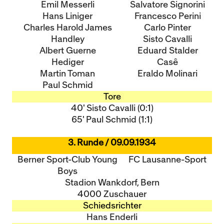
Emil Messerli
Salvatore Signorini
Hans Liniger
Francesco Perini
Charles Harold James
Carlo Pinter
Handley
Sisto Cavalli
Albert Guerne
Eduard Stalder
Hediger
Casê
Martin Toman
Eraldo Molinari
Paul Schmid
Tore
40' Sisto Cavalli (0:1)
65' Paul Schmid (1:1)
3. Runde / 09.09.1934
Berner Sport-Club Young
FC Lausanne-Sport
Boys
Stadion Wankdorf, Bern
4000 Zuschauer
Schiedsrichter
Hans Enderli