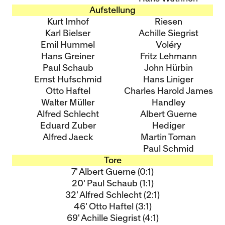
Aufstellung
Kurt Imhof
Riesen
Karl Bielser
Achille Siegrist
Emil Hummel
Voléry
Hans Greiner
Fritz Lehmann
Paul Schaub
John Hürbin
Ernst Hufschmid
Hans Liniger
Otto Haftel
Charles Harold James
Walter Müller
Handley
Alfred Schlecht
Albert Guerne
Eduard Zuber
Hediger
Alfred Jaeck
Martin Toman
Paul Schmid
Tore
7' Albert Guerne (0:1)
20' Paul Schaub (1:1)
32' Alfred Schlecht (2:1)
46' Otto Haftel (3:1)
69' Achille Siegrist (4:1)