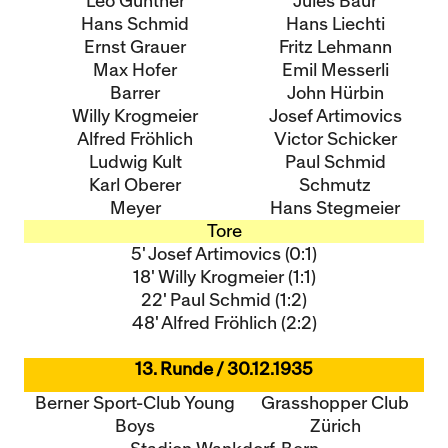
Leo Günther
Jules Baur
Hans Schmid
Hans Liechti
Ernst Grauer
Fritz Lehmann
Max Hofer
Emil Messerli
Barrer
John Hürbin
Willy Krogmeier
Josef Artimovics
Alfred Fröhlich
Victor Schicker
Ludwig Kult
Paul Schmid
Karl Oberer
Schmutz
Meyer
Hans Stegmeier
Tore
5' Josef Artimovics (0:1)
18' Willy Krogmeier (1:1)
22' Paul Schmid (1:2)
48' Alfred Fröhlich (2:2)
13. Runde / 30.12.1935
Berner Sport-Club Young
Grasshopper Club
Boys
Zürich