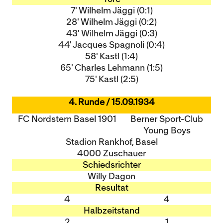
7' Wilhelm Jäggi (0:1)
28' Wilhelm Jäggi (0:2)
43' Wilhelm Jäggi (0:3)
44' Jacques Spagnoli (0:4)
58' Kastl (1:4)
65' Charles Lehmann (1:5)
75' Kastl (2:5)
4. Runde / 15.09.1934
FC Nordstern Basel 1901
Berner Sport-Club
Young Boys
Stadion Rankhof, Basel
4000 Zuschauer
Schiedsrichter
Willy Dagon
Resultat
4
4
Halbzeitstand
2
1