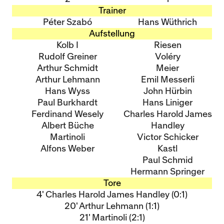
Trainer
Péter Szabó
Hans Wüthrich
Aufstellung
Kolb I
Riesen
Rudolf Greiner
Voléry
Arthur Schmidt
Meier
Arthur Lehmann
Emil Messerli
Hans Wyss
John Hürbin
Paul Burkhardt
Hans Liniger
Ferdinand Wesely
Charles Harold James
Albert Büche
Handley
Martinoli
Victor Schicker
Alfons Weber
Kastl
Paul Schmid
Hermann Springer
Tore
4' Charles Harold James Handley (0:1)
20' Arthur Lehmann (1:1)
21' Martinoli (2:1)