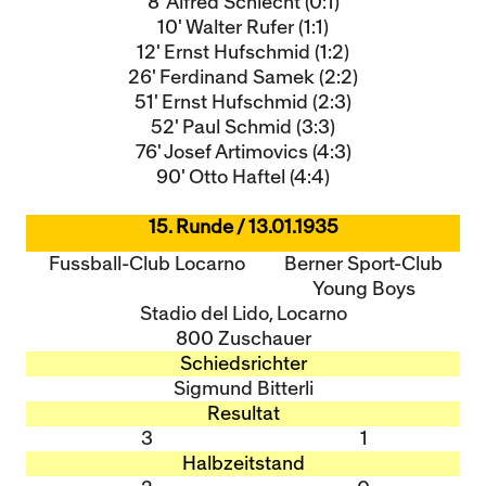
8' Alfred Schlecht (0:1)
10' Walter Rufer (1:1)
12' Ernst Hufschmid (1:2)
26' Ferdinand Samek (2:2)
51' Ernst Hufschmid (2:3)
52' Paul Schmid (3:3)
76' Josef Artimovics (4:3)
90' Otto Haftel (4:4)
15. Runde / 13.01.1935
Fussball-Club Locarno
Berner Sport-Club
Young Boys
Stadio del Lido, Locarno
800 Zuschauer
Schiedsrichter
Sigmund Bitterli
Resultat
3
1
Halbzeitstand