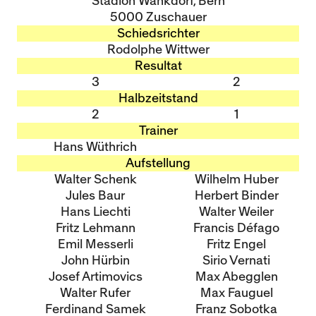
Stadion Wankdorf, Bern
5000 Zuschauer
Schiedsrichter
Rodolphe Wittwer
Resultat
3
2
Halbzeitstand
2
1
Trainer
Hans Wüthrich
Aufstellung
Walter Schenk
Wilhelm Huber
Jules Baur
Herbert Binder
Hans Liechti
Walter Weiler
Fritz Lehmann
Francis Défago
Emil Messerli
Fritz Engel
John Hürbin
Sirio Vernati
Josef Artimovics
Max Abegglen
Walter Rufer
Max Fauguel
Ferdinand Samek
Franz Sobotka