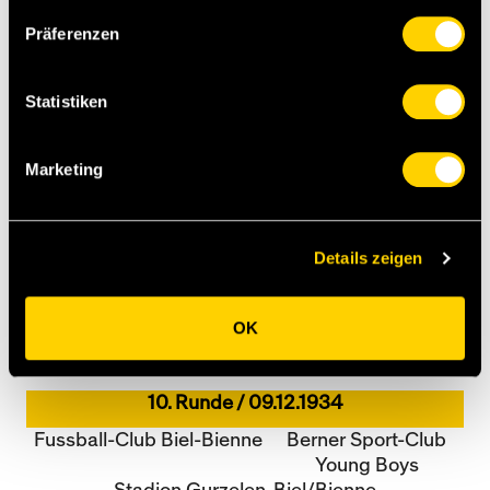
Albert Barben
Hans Liechti
Béla Volentik
James Romy
Präferenzen
William Cattin
John Hürbin
Marcel Vuilleumier
Hans Liniger
Statistiken
René Schaller
Albert Guerne
André Berberat
Kastl
István Samay
Paul Schmid
Marketing
Fritz Wagner
Hans Stegmeier
Santschi
Liechti II
Tore
12' René Schaller (1:0)
Details zeigen
25' Santschi (2:0)
29' István Samay (3:0)
OK
35' István Samay (4:0)
40' Kastl (4:1)
10. Runde / 09.12.1934
Fussball-Club Biel-Bienne
Berner Sport-Club
Young Boys