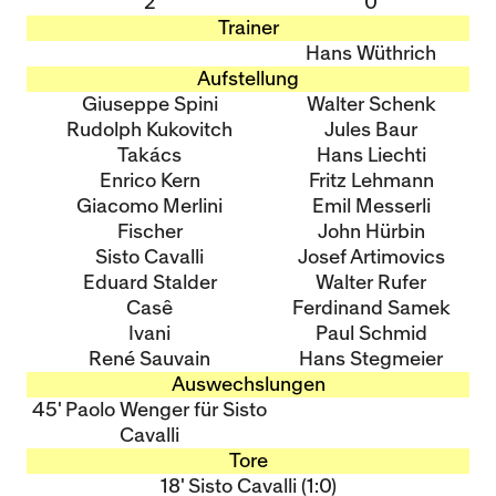
2
0
Trainer
Hans Wüthrich
Aufstellung
Giuseppe Spini
Walter Schenk
Rudolph Kukovitch
Jules Baur
Takács
Hans Liechti
Enrico Kern
Fritz Lehmann
Giacomo Merlini
Emil Messerli
Fischer
John Hürbin
Sisto Cavalli
Josef Artimovics
Eduard Stalder
Walter Rufer
Casê
Ferdinand Samek
Ivani
Paul Schmid
René Sauvain
Hans Stegmeier
Auswechslungen
45' Paolo Wenger für Sisto
Cavalli
Tore
18' Sisto Cavalli (1:0)