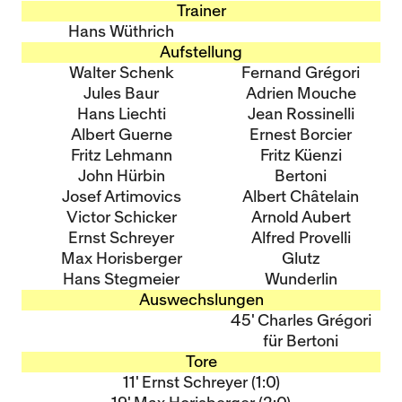
Trainer
Hans Wüthrich
Aufstellung
Walter Schenk
Fernand Grégori
Jules Baur
Adrien Mouche
Hans Liechti
Jean Rossinelli
Albert Guerne
Ernest Borcier
Fritz Lehmann
Fritz Küenzi
John Hürbin
Bertoni
Josef Artimovics
Albert Châtelain
Victor Schicker
Arnold Aubert
Ernst Schreyer
Alfred Provelli
Max Horisberger
Glutz
Hans Stegmeier
Wunderlin
Auswechslungen
45' Charles Grégori
für Bertoni
Tore
11' Ernst Schreyer (1:0)