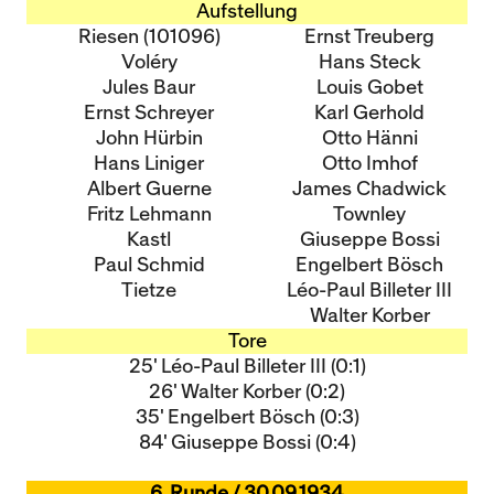
Aufstellung
Riesen (101096)
Ernst Treuberg
Voléry
Hans Steck
Jules Baur
Louis Gobet
Ernst Schreyer
Karl Gerhold
John Hürbin
Otto Hänni
Hans Liniger
Otto Imhof
Albert Guerne
James Chadwick
Fritz Lehmann
Townley
Kastl
Giuseppe Bossi
Paul Schmid
Engelbert Bösch
Tietze
Léo-Paul Billeter III
Walter Korber
Tore
25' Léo-Paul Billeter III (0:1)
26' Walter Korber (0:2)
35' Engelbert Bösch (0:3)
84' Giuseppe Bossi (0:4)
6. Runde / 30.09.1934