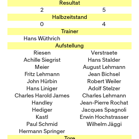
Resultat
2
5
Halbzeitstand
0
4
Trainer
Hans Wüthrich
Aufstellung
Riesen
Verstraete
Achille Siegrist
Hans Stalder
Meier
August Lehmann
Fritz Lehmann
Jean Bichsel
John Hürbin
Robert Weiler
Hans Liniger
Adolf Stelzer
Charles Harold James
Charles Lehmann
Handley
Jean-Pierre Rochat
Hediger
Jacques Spagnoli
Kastl
Erwin Hochstrasser
Paul Schmid
Wilhelm Jäggi
Hermann Springer
Tore