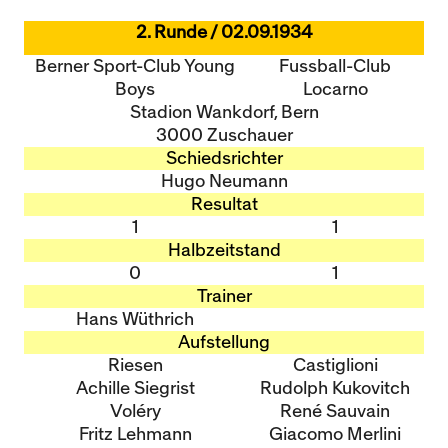
2. Runde / 02.09.1934
Berner Sport-Club Young
Fussball-Club
Boys
Locarno
Stadion Wankdorf, Bern
3000 Zuschauer
Schiedsrichter
Hugo Neumann
Resultat
1
1
Halbzeitstand
0
1
Trainer
Hans Wüthrich
Aufstellung
Riesen
Castiglioni
Achille Siegrist
Rudolph Kukovitch
Voléry
René Sauvain
Fritz Lehmann
Giacomo Merlini