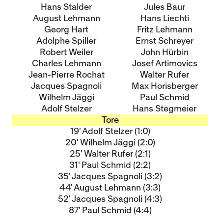
Hans Stalder
Jules Baur
August Lehmann
Hans Liechti
Georg Hart
Fritz Lehmann
Adolphe Spiller
Ernst Schreyer
Robert Weiler
John Hürbin
Charles Lehmann
Josef Artimovics
Jean-Pierre Rochat
Walter Rufer
Jacques Spagnoli
Max Horisberger
Wilhelm Jäggi
Paul Schmid
Adolf Stelzer
Hans Stegmeier
Tore
19' Adolf Stelzer (1:0)
20' Wilhelm Jäggi (2:0)
25' Walter Rufer (2:1)
31' Paul Schmid (2:2)
35' Jacques Spagnoli (3:2)
44' August Lehmann (3:3)
52' Jacques Spagnoli (4:3)
87' Paul Schmid (4:4)