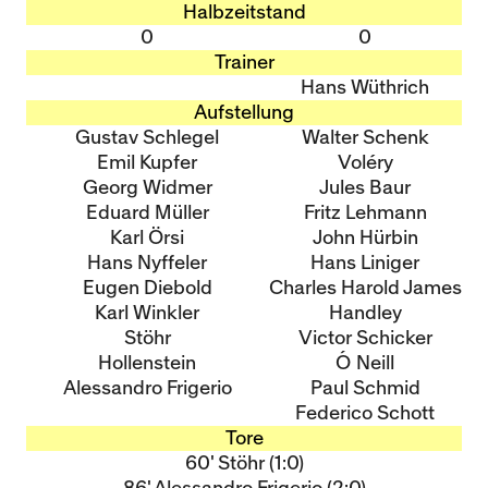
Halbzeitstand
0
0
Trainer
Hans Wüthrich
Aufstellung
Gustav Schlegel
Walter Schenk
Emil Kupfer
Voléry
Georg Widmer
Jules Baur
Eduard Müller
Fritz Lehmann
Karl Örsi
John Hürbin
Hans Nyffeler
Hans Liniger
Eugen Diebold
Charles Harold James
Karl Winkler
Handley
Stöhr
Victor Schicker
Hollenstein
O´Neill
Alessandro Frigerio
Paul Schmid
Federico Schott
Tore
60' Stöhr (1:0)