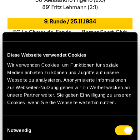
86' Alessandro Frigerio (2:0)
89' Fritz Lehmann (2:1)
9. Runde / 25.11.1934
FC La Chaux-de-Fonds
Berner Sport-Club
Young Boys
Parc des Sports, La Chaux-de-Fonds
1200 Zuschauer
Diese Webseite verwendet Cookies
Schiedsrichter
Wir verwenden Cookies, um Funktionen für soziale
Paul Schrumpf
Medien anbieten zu können und Zugriffe auf unsere
Resultat
Webseite zu analysieren. Anonymisierte Informationen
4
1
zur Webseiten-Nutzung geben wir zu Werbezwecken an
Halbzeitstand
unsere Partner weiter. Sie geben Einwilligung zu unseren
4
1
Cookies, wenn Sie die Webseite weiterhin nutzen.
Trainer
Hans Wüthrich
Aufstellung
Einwilligungsauswahl
Léon Cibrario
Walter Schenk
Notwendig
Ernest Jäggi
Jules Baur