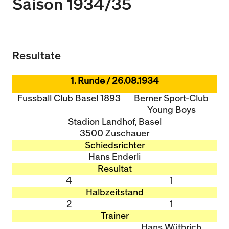
Saison 1934/35
U15 - TOBE *
10:0
Nachwuchs Frauen
Ostermundigen - FU20 *
1:2
Resultate
Biel - FU18 *
0:4
FU16 - Team AFF/FFV *
7:2
1. Runde / 26.08.1934
Thörishaus - FU15
12:1
Fussball Club Basel 1893
Berner Sport-Club
Wyler - FU14
1:0
Young Boys
Stadion Landhof, Basel
* = Testspiel / (C) = Cupspiel
3500 Zuschauer
Schiedsrichter
Hans Enderli
Resultat
4
1
Halbzeitstand
2
1
Trainer
Hans Wüthrich