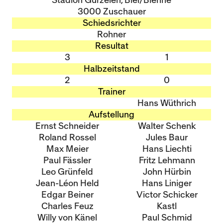
Stadion Gurzelen, Biel/Bienne
3000 Zuschauer
Schiedsrichter
Rohner
Resultat
3
1
Halbzeitstand
2
0
Trainer
Hans Wüthrich
Aufstellung
Ernst Schneider
Walter Schenk
Roland Rossel
Jules Baur
Max Meier
Hans Liechti
Paul Fässler
Fritz Lehmann
Leo Grünfeld
John Hürbin
Jean-Léon Held
Hans Liniger
Edgar Beiner
Victor Schicker
Charles Feuz
Kastl
Willy von Känel
Paul Schmid