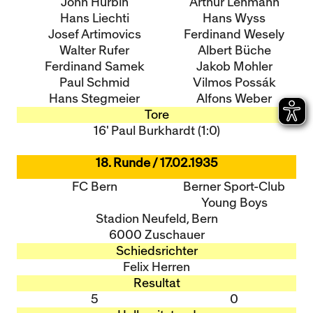
John Hürbin
Arthur Lehmann
Hans Liechti
Hans Wyss
Josef Artimovics
Ferdinand Wesely
Walter Rufer
Albert Büche
Ferdinand Samek
Jakob Mohler
Paul Schmid
Vilmos Possák
Hans Stegmeier
Alfons Weber
Tore
16' Paul Burkhardt (1:0)
18. Runde / 17.02.1935
FC Bern
Berner Sport-Club
Young Boys
Stadion Neufeld, Bern
6000 Zuschauer
Schiedsrichter
Felix Herren
Resultat
5
0