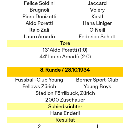
Felice Soldini
Jaccard
Brugnoli
Voléry
Piero Donizetti
Kastl
Aldo Poretti
Hans Liniger
Italo Zali
O´Neill
Lauro Amadò
Federico Schott
Tore
13' Aldo Poretti (1:0)
44' Lauro Amadò (2:0)
8. Runde / 28.10.1934
Fussball-Club Young
Berner Sport-Club
Fellows Zürich
Young Boys
Stadion Förrlibuck, Zürich
2000 Zuschauer
Schiedsrichter
Hans Enderli
Resultat
2
1