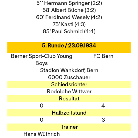
51' Hermann Springer (2:2)
58' Albert Büche (3:2)
60' Ferdinand Wesely (4:2)
75' Kastl (4:3)
85' Paul Schmid (4:4)
5. Runde / 23.09.1934
Berner Sport-Club Young
FC Bern
Boys
Stadion Wankdorf, Bern
6000 Zuschauer
Schiedsrichter
Rodolphe Wittwer
Resultat
0
4
Halbzeitstand
0
3
Trainer
Hans Wüthrich