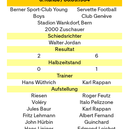
Berner Sport-Club Young
Servette Football
Boys
Club Genève
Stadion Wankdorf, Bern
2000 Zuschauer
Schiedsrichter
Walter Jordan
Resultat
2
6
Halbzeitstand
0
1
Trainer
Hans Wüthrich
Karl Rappan
Aufstellung
Riesen
Roger Feutz
Voléry
Italo Pelizzone
Jules Baur
Karl Rappan
Fritz Lehmann
Albert Fernand
John Hürbin
Guinchard
Hans Liniger
Edmond Loichot