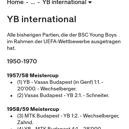
Home
...
YB international
U15 - Lugano *
3:1
YB international
Nachwuchs Frauen
Ostermundigen - FU20 *
1:2
Team AFF/FFV - FU18 *
1:8
Alle bisherigen Partien, die der BSC Young Boys
Breitenrain - FU17 *
2:1
im Rahmen der UEFA-Wettbewerbe ausgetragen
hat.
Thörishaus - FU15
12:1
Wyler - FU14
1:0
1950-1970
* = Testspiel / (C) = Cupspiel
1957/58 Meistercup
(1) YB - Vasas Budapest (in Genf) 1:1. -
20'000. - Wechselberger.
(2) Vasas Budapest - YB 2:1. - Schneiter.
1958/59 Meistercup
(3) MTK Budapest - YB 1:2. - Wechselberger,
Zahnd.