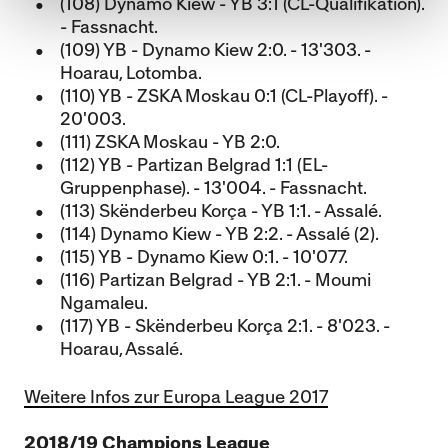
(108) Dynamo Kiew - YB 3:1 (CL-Qualifikation).
- Fassnacht.
(109) YB - Dynamo Kiew 2:0. - 13'303. -
Hoarau, Lotomba.
(110) YB - ZSKA Moskau 0:1 (CL-Playoff). -
20'003.
(111) ZSKA Moskau - YB 2:0.
(112) YB - Partizan Belgrad 1:1 (EL-
Gruppenphase). - 13'004. - Fassnacht.
(113) Skënderbeu Korça - YB 1:1. - Assalé.
(114) Dynamo Kiew - YB 2:2. - Assalé (2).
(115) YB - Dynamo Kiew 0:1. - 10'077.
(116) Partizan Belgrad - YB 2:1. - Moumi
Ngamaleu.
(117) YB - Skënderbeu Korça 2:1. - 8'023. -
Hoarau, Assalé.
Weitere Infos zur Europa League 2017
2018/19 Champions League