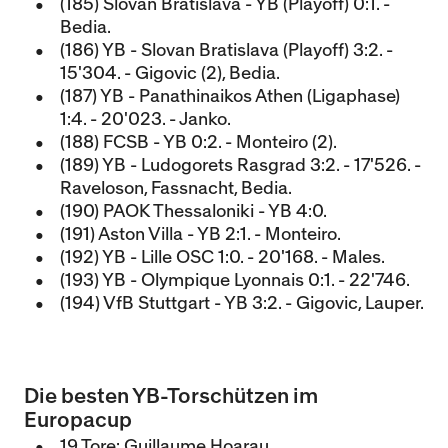
(185) Slovan Bratislava - YB (Playoff) 0:1. -
Bedia.
(186) YB - Slovan Bratislava (Playoff) 3:2. -
15'304. - Gigovic (2), Bedia.
(187) YB - Panathinaikos Athen (Ligaphase)
1:4. - 20'023. - Janko.
(188) FCSB - YB 0:2. - Monteiro (2).
(189) YB - Ludogorets Rasgrad 3:2. - 17'526. -
Raveloson, Fassnacht, Bedia.
(190) PAOK Thessaloniki - YB 4:0.
(191) Aston Villa - YB 2:1. - Monteiro.
(192) YB - Lille OSC 1:0. - 20'168. - Males.
(193) YB - Olympique Lyonnais 0:1. - 22'746.
(194) VfB Stuttgart - YB 3:2. - Gigovic, Lauper.
Die besten YB-Torschützen im
Europacup
19 Tore: Guillaume Hoarau