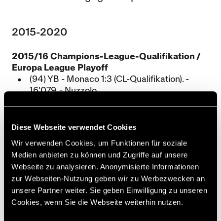
2015-2020
2015/16 Champions-League-Qualifikation /
Europa League Playoff
(94) YB - Monaco 1:3 (CL-Qualifikation). -
16'079. - Nuzzolo.
(95) Monaco - YB 4:0.
(96) YB - Karabach Agdam 0:1 (EL-Playoff). -
6'700.
Diese Webseite verwendet Cookies
(97) Karabach Agdam - YB 3:0.
Wir verwenden Cookies, um Funktionen für soziale
Medien anbieten zu können und Zugriffe auf unsere
2016/17 Champions-League-Playoff / Europa
Webseite zu analysieren. Anonymisierte Informationen
League
zur Webseiten-Nutzung geben wir zu Werbezwecken an
(98) Schachtar Donezk - YB 2:0 (CL-
unsere Partner weiter. Sie geben Einwilligung zu unseren
Qualifikation).
Cookies, wenn Sie die Webseite weiterhin nutzen.
(99) YB - Schachtar Donezk 4:2 n.P. (2:0). -
9‘365. - Kubo (2).