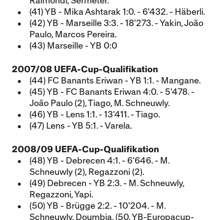
Raimondi, Sermeter.
(41) YB - Mika Ashtarak 1:0. - 6'432. - Häberli.
(42) YB - Marseille 3:3. - 18'273. - Yakin, João
Paulo, Marcos Pereira.
(43) Marseille - YB 0:0
2007/08 UEFA-Cup-Qualifikation
(44) FC Banants Eriwan - YB 1:1. - Mangane.
(45) YB - FC Banants Eriwan 4:0. - 5'478. -
João Paulo (2), Tiago, M. Schneuwly.
(46) YB - Lens 1:1. - 13'411. - Tiago.
(47) Lens - YB 5:1. - Varela.
2008/09 UEFA-Cup-Qualifikation
(48) YB - Debrecen 4:1. - 6'646. - M.
Schneuwly (2), Regazzoni (2).
(49) Debrecen - YB 2:3. - M. Schneuwly,
Regazzoni, Yapi.
(50) YB - Brügge 2:2. - 10'204. - M.
Schneuwly, Doumbia. (50. YB-Europacup-