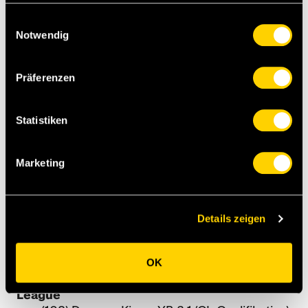
(100) YB - Borussia Mönchengladbach 1:3
Einwilligungsauswahl
(CL-Playoff). - 30'224. - Sulejmani.
Notwendig
(101) Borussia Mönchengladbach - YB 6:1. -
Ravet.
(102) YB - Olympiakos Piräus 0:1 (EL-
Präferenzen
Gruppenphase). - 11'132.
(103) Astana - YB 0:0.
Statistiken
(104) YB - APOEL Nikosia 3:1. - 9'553. -
Hoarau (3).
(105) APOEL Nikosia - YB 1:0.
Marketing
(106) Olympiakos Piräus - YB 1:1. - Tor.
Hoarau.
(107) YB - Astana 3:0. - 7'616. - Frey, Hoarau,
Schick.
Details zeigen
Weitere Infos zur Europa League 2016
OK
2017/18 Champions-League-Playoff / Europa
League