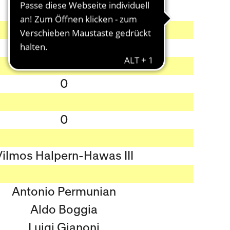
0
0
Vilmos Halpern-Hawas III
Antonio Permunian
Aldo Boggia
Luigi Gianoni