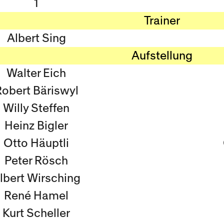
1
Trainer
Albert Sing
Aufstellung
Walter Eich
obert Bäriswyl
Willy Steffen
Heinz Bigler
Otto Häuptli
Peter Rösch
lbert Wirsching
René Hamel
Kurt Scheller