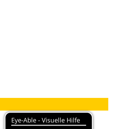
AC Bellinzona
n