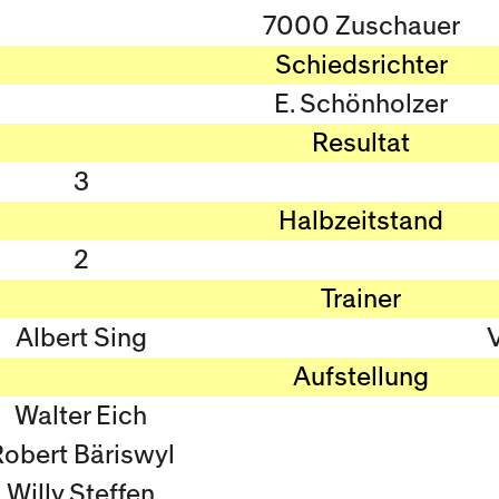
7000 Zuschauer
Schiedsrichter
E. Schönholzer
Resultat
3
Halbzeitstand
2
Trainer
Albert Sing
Aufstellung
Walter Eich
obert Bäriswyl
Willy Steffen