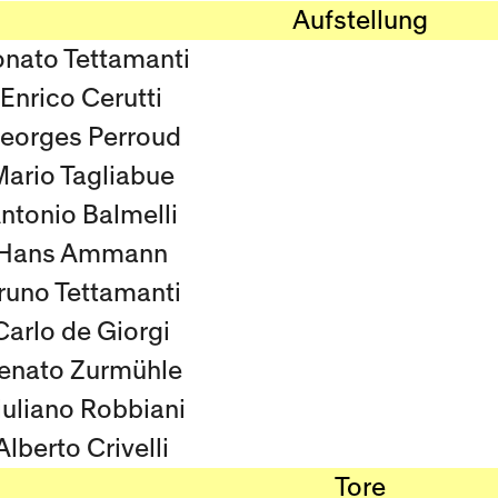
Aufstellung
nato Tettamanti
Enrico Cerutti
eorges Perroud
ario Tagliabue
ntonio Balmelli
Hans Ammann
runo Tettamanti
Carlo de Giorgi
enato Zurmühle
iuliano Robbiani
Alberto Crivelli
Tore