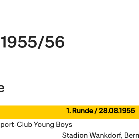
 1955/56
e
1. Runde / 28.08.1955
Sport-Club Young Boys
Stadion Wankdorf, Ber