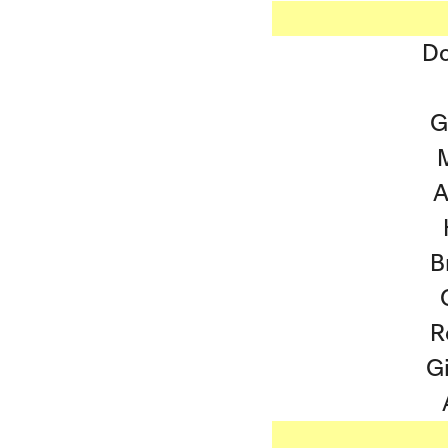
Do
G
M
A
B
R
G