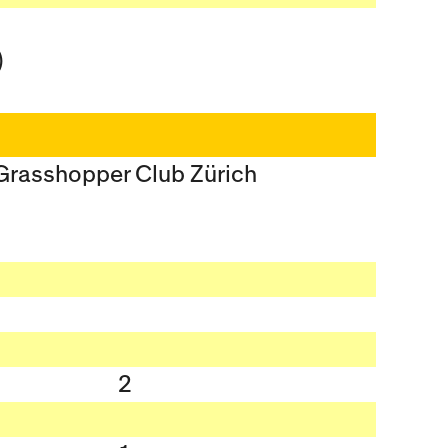
)
Grasshopper Club Zürich
n
2