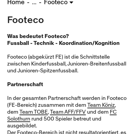
Home
...
Footeco
U15 - Lugano *
3:1
Footeco
Nachwuchs Frauen
Ostermundigen - FU20 *
1:2
Team AFF/FFV - FU18 *
1:8
Was bedeutet Footeco?
Breitenrain - FU17 *
2:1
Fussball - Technik - Koordination/Kognition
Thörishaus - FU15
12:1
Footeco (abgekürzt FE) ist die Schnittstelle
Wyler - FU14
1:0
zwischen Kinderfussball, Junioren-Breitenfussball
und Junioren-Spitzenfussball.
* = Testspiel / (C) = Cupspiel
Partnerschaft
In der gesamten Partnerschaft werden in Footeco
(FE-Bereich) zusammen mit dem
Team Köniz
,
dem
Team TOBE
,
Team AFF/FFV
und dem
FC
Solothurn
rund 500 Spieler betreut und
ausgebildet.
Der Footeco-Bereich ist nicht resultatorientiert, es