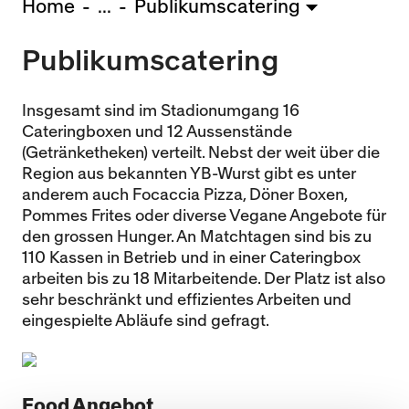
Home
...
Publikumscatering
U15 - TOBE *
10:0
Publikumscatering
Nachwuchs Frauen
Ostermundigen - FU20 *
1:2
Biel - FU18 *
0:4
Insgesamt sind im Stadionumgang 16
FU16 - Team AFF/FFV *
7:2
Cateringboxen und 12 Aussenstände
(Getränketheken) verteilt. Nebst der weit über die
Thörishaus - FU15
12:1
Region aus bekannten YB-Wurst gibt es unter
Wyler - FU14
1:0
anderem auch Focaccia Pizza, Döner Boxen,
Pommes Frites oder diverse Vegane Angebote für
* = Testspiel / (C) = Cupspiel
den grossen Hunger. An Matchtagen sind bis zu
110 Kassen in Betrieb und in einer Cateringbox
arbeiten bis zu 18 Mitarbeitende. Der Platz ist also
sehr beschränkt und effizientes Arbeiten und
eingespielte Abläufe sind gefragt.
Food Angebot