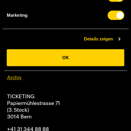
Marketing
BSC Young Boys AG
Papiermühlestrasse 71
Details zeigen
Postfach
3014 Bern
OK
Newsletter
Archiv
TICKETING
Papiermühlestrasse 71
(3. Stock)
3014 Bern
+41 31 344 88 88