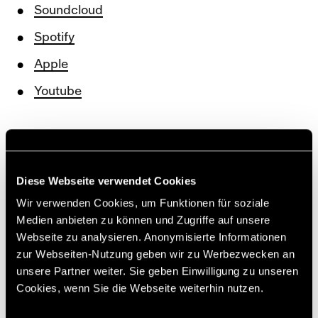
Soundcloud
Spotify
Apple
Youtube
Der YB-Podcast wird präsentiert von
swisscasinos.ch
. Die fantastische online
Casinowelt von Swiss Casinos.
Diese Webseite verwendet Cookies
Wir verwenden Cookies, um Funktionen für soziale
[nrc][sst]
Medien anbieten zu können und Zugriffe auf unsere
Webseite zu analysieren. Anonymisierte Informationen
zur Webseiten-Nutzung geben wir zu Werbezwecken an
unsere Partner weiter. Sie geben Einwilligung zu unseren
Cookies, wenn Sie die Webseite weiterhin nutzen.