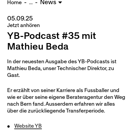
News
U15 - Lugano *
3:1
Home
...
05.09.25
Nachwuchs Frauen
Jetzt anhören
Freiburg U20 - FU20 *
2:3
YB-Podcast #35 mit
Team AFF/FFV - FU18 *
1:8
Breitenrain - FU17 *
2:1
Mathieu Beda
Thörishaus - FU15
12:1
Wyler - FU14
1:0
In der neuesten Ausgabe des YB-Podcasts ist
Mathieu Beda, unser Technischer Direktor, zu
* = Testspiel / (C) = Cupspiel
Gast.
Er erzählt von seiner Karriere als Fussballer und
wie er über seine eigene Berateragentur den Weg
nach Bern fand. Ausserdem erfahren wir alles
über die zurückliegende Transferperiode.
Website YB