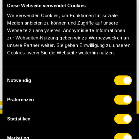
Diese Webseite verwendet Cookies
der Weg ins Stadion wird geselliger und noch
unterhaltsamer!
Wir verwenden Cookies, um Funktionen für soziale
Medien anbieten zu können und Zugriffe auf unsere
Jetzt registrieren und mitmachen:
Gemeinsam
Webseite zu analysieren. Anonymisierte Informationen
zum YB-Match
zur Webseiten-Nutzung geben wir zu Werbezwecken an
unsere Partner weiter. Sie geben Einwilligung zu unseren
Cookies, wenn Sie die Webseite weiterhin nutzen.
[sfl][dg]
Einwilligungsauswahl
Notwendig
Präferenzen
Statistiken
Marketing