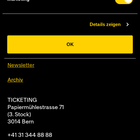
Details zeigen
BSC Young Boys AG
Papiermühlestrasse 71
Postfach
OK
3014 Bern
Newsletter
Archiv
TICKETING
Papiermühlestrasse 71
(3. Stock)
3014 Bern
+41 31 344 88 88