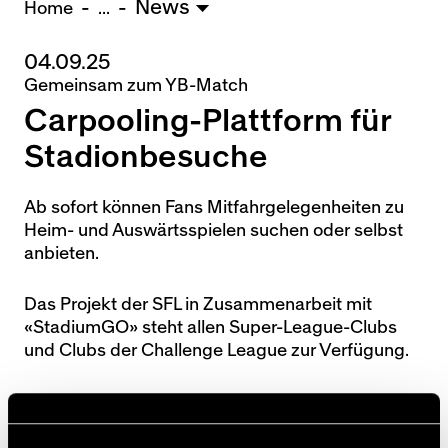
News
U15 - Lugano *
3:1
Home
...
04.09.25
Nachwuchs Frauen
Gemeinsam zum YB-Match
Freiburg U20 - FU20 *
2:3
Carpooling-Plattform für
Team AFF/FFV - FU18 *
1:8
Breitenrain - FU17 *
2:1
Stadionbesuche
Thörishaus - FU15
12:1
Wyler - FU14
1:0
Ab sofort können Fans Mitfahrgelegenheiten zu
Heim- und Auswärtsspielen suchen oder selbst
* = Testspiel / (C) = Cupspiel
anbieten.
Das Projekt der SFL in Zusammenarbeit mit
«StadiumGO» steht allen Super-League-Clubs
und Clubs der Challenge League zur Verfügung.
Durch gemeinsame Fahrten werden sowohl die
Reisekosten als auch die CO₂-Emissionen
reduziert, der Verkehr an Spieltagen entlastet und