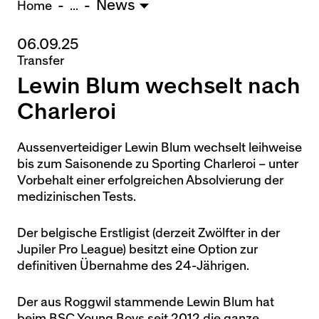
News
U15 - TOBE *
10:0
Home
...
06.09.25
Nachwuchs Frauen
Transfer
Ostermundigen - FU20 *
1:2
Lewin Blum wechselt nach
Biel - FU18 *
0:4
FU16 - Team AFF/FFV *
7:2
Charleroi
Thörishaus - FU15
12:1
Wyler - FU14
1:0
Aussenverteidiger Lewin Blum wechselt leihweise
bis zum Saisonende zu Sporting Charleroi – unter
* = Testspiel / (C) = Cupspiel
Vorbehalt einer erfolgreichen Absolvierung der
medizinischen Tests.
Der belgische Erstligist (derzeit Zwölfter in der
Jupiler Pro League) besitzt eine Option zur
definitiven Übernahme des 24-Jährigen.
Der aus Roggwil stammende Lewin Blum hat
beim BSC Young Boys seit 2012 die ganze