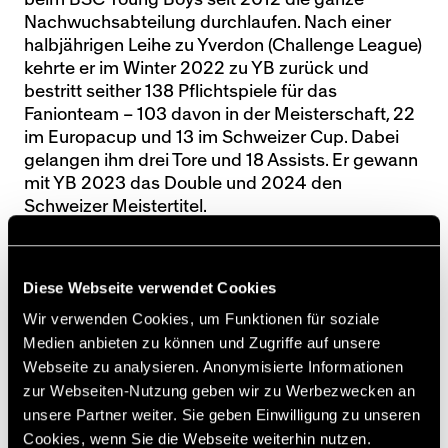
Nachwuchsabteilung durchlaufen. Nach einer
halbjährigen Leihe zu Yverdon (Challenge League)
kehrte er im Winter 2022 zu YB zurück und
bestritt seither 138 Pflichtspiele für das
Fanionteam – 103 davon in der Meisterschaft, 22
im Europacup und 13 im Schweizer Cup. Dabei
gelangen ihm drei Tore und 18 Assists. Er gewann
mit YB 2023 das Double und 2024 den
Schweizer Meistertitel.
Der BSC YB bedankt sich herzlich bei Lewin Blum
für seinen Einsatz und wünscht ihm alles Gute in
Diese Webseite verwendet Cookies
Charleroi.
Wir verwenden Cookies, um Funktionen für soziale
Medien anbieten zu können und Zugriffe auf unsere
[sst]
Webseite zu analysieren. Anonymisierte Informationen
zur Webseiten-Nutzung geben wir zu Werbezwecken an
unsere Partner weiter. Sie geben Einwilligung zu unseren
Cookies, wenn Sie die Webseite weiterhin nutzen.