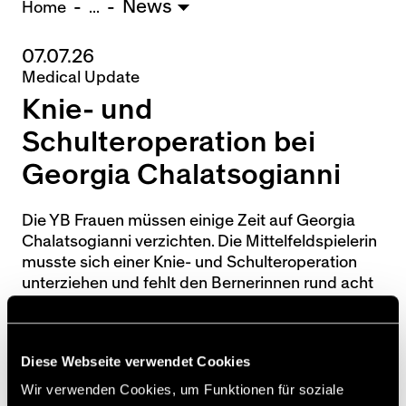
News
U15 - TOBE *
10:0
Home
...
07.07.26
Nachwuchs Frauen
Medical Update
Ostermundigen - FU20 *
1:2
Knie- und
Biel - FU18 *
0:4
FU16 - Team AFF/FFV *
7:2
Schulteroperation bei
Thörishaus - FU15
12:1
Georgia Chalatsogianni
Wyler - FU14
1:0
Die YB Frauen müssen einige Zeit auf Georgia
* = Testspiel / (C) = Cupspiel
Chalatsogianni verzichten. Die Mittelfeldspielerin
musste sich einer Knie- und Schulteroperation
unterziehen und fehlt den Bernerinnen rund acht
bis zehn Wochen.
Der BSC YB wünscht Georgia Chalatsogianni
Diese Webseite verwendet Cookies
gute Besserung und freut sich bereits jetzt auf
Wir verwenden Cookies, um Funktionen für soziale
ihre Rückkehr.