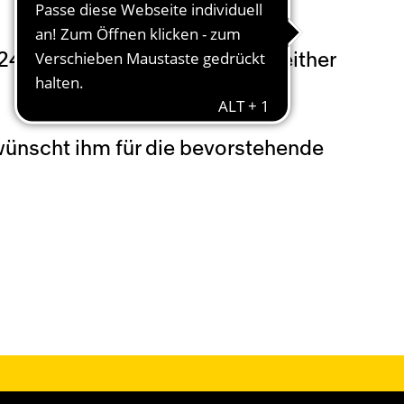
4 von ES Troyes nach Bern. Seither
wünscht ihm für die bevorstehende