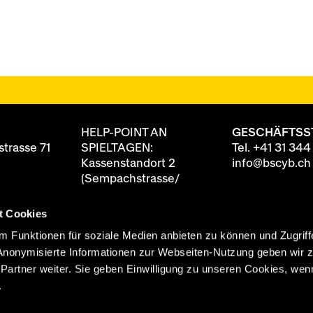
HELP-POINT AN
GESCHÄFTSS
trasse 71
SPIELTAGEN:
Tel.
+41 31 344
Kassenstandort 2
info@bscyb.ch
(Sempachstrasse/
Annexgebäude)
t Cookies
8 88
ten
90 Minuten vor
 Funktionen für soziale Medien anbieten zu können und Zugriff
itag
Spielbeginn geöffnet
Anonymisierte Informationen zur Webseiten-Nutzung geben wir 
0 Uhr
rtner weiter. Sie geben Einwilligung zu unseren Cookies, wenn
 Uhr
.