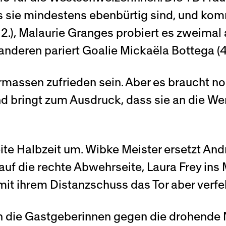
s sie mindestens ebenbürtig sind, und ko
2.), Malaurie Granges probiert es zweimal 
anderen pariert Goalie Mickaëla Bottega (4
ermassen zufrieden sein. Aber es braucht 
und bringt zum Ausdruck, dass sie an die W
ite Halbzeit um. Wibke Meister ersetzt And
auf die rechte Abwehrseite, Laura Frey ins Mi
 mit ihrem Distanzschuss das Tor aber verfehl
h die Gastgeberinnen gegen die drohende N