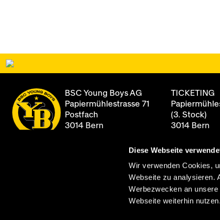
BSC Young Boys AG
TICKETING
Papiermühlestrasse 71
Papiermühles
Postfach
(3. Stock)
3014 Bern
3014 Bern
Diese Webseite verwende
+41 31 344 8
Newsletter
Öffnungszei
Wir verwenden Cookies, um
Montag - Fre
Webseite zu analysieren. 
Archiv
08:00 - 12:0
Werbezwecken an unsere Pa
13:00 - 17:00
Webseite weiterhin nutzen