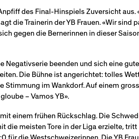
npfiff des Final-Hinspiels Zuversicht aus
agt die Trainerin der YB Frauen. «Wir sind 
ich gegen die Bernerinnen in dieser Saiso
e Negativserie beenden und sich eine gut
iten. Die Bühne ist angerichtet: tolles Wett
e Stimmung im Wankdorf. Auf einem grosse
 gloube – Vamos YB».
mit einem frühen Rückschlag. Die Schwedi
t die meisten Tore in der Liga erzielte, trit
 1:0 für die Westschweizerinnen. Die YB Fra