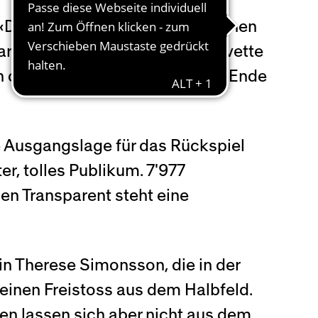
. «Die Entwicklung der vergangenen
parat.» Gegenüber steht der Servette
n dreimal durchsetzte – zuletzt Ende
e Ausgangslage für das Rückspiel
er, tolles Publikum. 7'977
n Transparent steht eine
n Therese Simonsson, die in der
t einen Freistoss aus dem Halbfeld.
uen lassen sich aber nicht aus dem