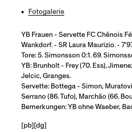
Fotogalerie
YB Frauen - Servette FC Chênois Fém
Wankdorf. - SR Laura Maurizio. - 7
Tore: 5. Simonsson 0:1. 69. Simonsso
YB: Brunholt - Frey (70. Ess), Jimene
Jelcic, Granges.
Servette: Bottega - Simon, Muratovic
Serrano (86. Tufo), Marchão (66. Bou
Bemerkungen: YB ohne Waeber, Bachm
[pb][dg]