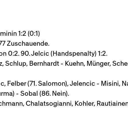
inin 1:2 (0:1)
'977 Zuschauende.
n 0:2. 90. Jelcic (Handspenalty) 1:2.
z, Schlup, Bernhardt - Kuehn, Münger, Schenk
, Felber (71. Salomon), Jelencic - Misini, 
rma) - Sobal (86. Nein).
ann, Chalatsogianni, Kohler, Rautiainen,