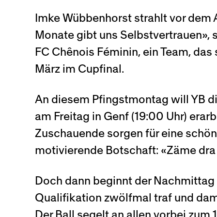
Imke Wübbenhorst strahlt vor dem A
Monate gibt uns Selbstvertrauen», s
FC Chênois Féminin, ein Team, das s
März im Cupfinal.
An diesem Pfingstmontag will YB di
am Freitag in Genf (19:00 Uhr) erarbe
Zuschauende sorgen für eine schön
motivierende Botschaft: «Zäme dra
Doch dann beginnt der Nachmittag 
Qualifikation zwölfmal traf und dami
Der Ball segelt an allen vorbei zum