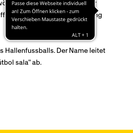
öchentlich unter fachkundiger
fizieller Futsal Partner der Young
s Hallenfussballs. Der Name leitet
bol sala" ab.