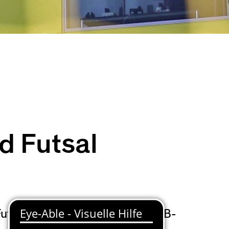
 Futsal
sal Minerva vereinbart. Die YB-