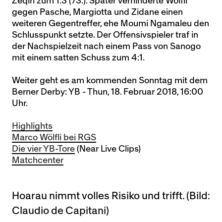
Zeqiri zum 1:3 (73.). Später verhinderte Wölfli
gegen Pasche, Margiotta und Zidane einen
weiteren Gegentreffer, ehe Moumi Ngamaleu den
Schlusspunkt setzte. Der Offensivspieler traf in
der Nachspielzeit nach einem Pass von Sanogo
mit einem satten Schuss zum 4:1.
Weiter geht es am kommenden Sonntag mit dem
Berner Derby: YB - Thun, 18. Februar 2018, 16:00
Uhr.
Highlights
Marco Wölfli bei RGS
Die vier YB-Tore
(Near Live Clips)
Matchcenter
Hoarau nimmt volles Risiko und trifft. (Bild:
Claudio de Capitani)