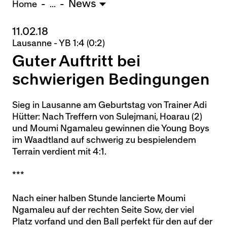
News
U15 - TOBE *
10:0
Home
...
11.02.18
Nachwuchs Frauen
Lausanne - YB 1:4 (0:2)
Ostermundigen - FU20 *
1:2
Guter Auftritt bei
Biel - FU18 *
0:4
FU16 - Team AFF/FFV *
7:2
schwierigen Bedingungen
Thörishaus - FU15
12:1
Wyler - FU14
1:0
Sieg in Lausanne am Geburtstag von Trainer Adi
Hütter: Nach Treffern von Sulejmani, Hoarau (2)
* = Testspiel / (C) = Cupspiel
und Moumi Ngamaleu gewinnen die Young Boys
im Waadtland auf schwerig zu bespielendem
Terrain verdient mit 4:1.
***
Nach einer halben Stunde lancierte Moumi
Ngamaleu auf der rechten Seite Sow, der viel
Platz vorfand und den Ball perfekt für den auf der