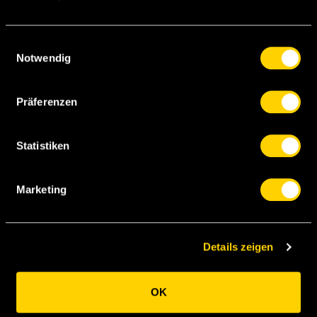
Rapp
Margiotta
Einwilligungsauswahl
Notwendig
Hoarau
Präferenzen
Sulejmani
Moumi N.
Bertone
Statistiken
Sanogo
Sow
Marketing
Benito
Von
Nuhu
Mbabu
Bergen
Details zeigen
Wölfli
OK
A. Hütter
Spielort:
Pontaise