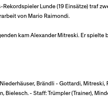
-Rekordspieler Lunde (19 Einsätze) traf zw
orarbeit von Mario Raimondi.
enden kam Alexander Mitreski. Er spielte b
 Niederhäuser, Brändli - Gottardi, Mitreski,
ielesch. - Staff: Trümpler (Trainer), Minder