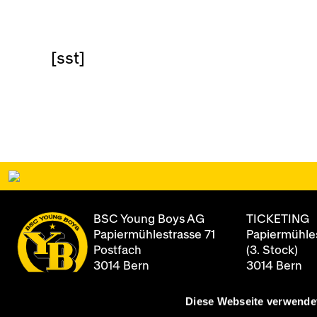
[sst]
BSC Young Boys AG
TICKETING
Papiermühlestrasse 71
Papiermühles
Postfach
(3. Stock)
3014 Bern
3014 Bern
Diese Webseite verwende
+41 31 344 8
Newsletter
Öffnungszei