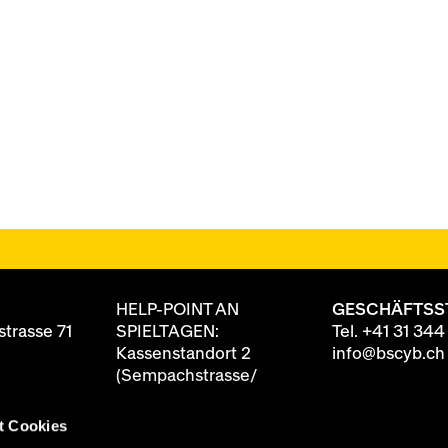
HELP-POINT AN
GESCHÄFTSS
trasse 71
SPIELTAGEN:
Tel.
+41 31 344
Kassenstandort 2
info@bscyb.ch
(Sempachstrasse/
Annexgebäude)
t Cookies
8 88
ten
90 Minuten vor