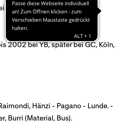
eimal zur Führung, einmal per
is 2002 bei YB, später bei GC, Köln,
 Raimondi, Hänzi - Pagano - Lunde. -
, Burri (Material, Bus).