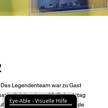
2
r. Das Legendenteam war zu Gast
ussballclub seinen 40. Geburtstag
Aufstieg!) schoss Lars Lunde beide