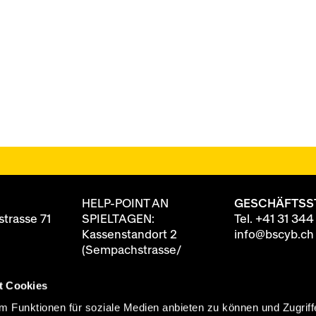
HELP-POINT AN
GESCHÄFTSS
trasse 71
SPIELTAGEN:
Tel.
+41 31 344
Kassenstandort 2
info@bscyb.ch
(Sempachstrasse/
Annexgebäude)
t Cookies
8 88
ten
90 Minuten vor
 Funktionen für soziale Medien anbieten zu können und Zugriff