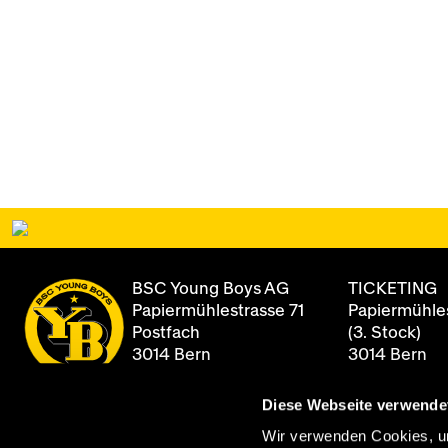
BSC Young Boys AG
TICKETING
Papiermühlestrasse 71
Papiermühles
Postfach
(3. Stock)
3014 Bern
3014 Bern
Diese Webseite verwende
+41 31 344 8
Newsletter
Öffnungszei
Wir verwenden Cookies, um