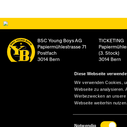
BSC Young Boys AG
TICKETING
Papiermühlestrasse 71
Papiermühles
Postfach
(3. Stock)
3014 Bern
3014 Bern
Diese Webseite verwende
+41 31 344 8
Newsletter
Öffnungszei
Wir verwenden Cookies, um
Montag - Fre
Webseite zu analysieren. 
Archiv
08:00 - 12:0
Werbezwecken an unsere Pa
13:00 - 17:00
Webseite weiterhin nutzen
Einwilligungsauswahl
Notwendig