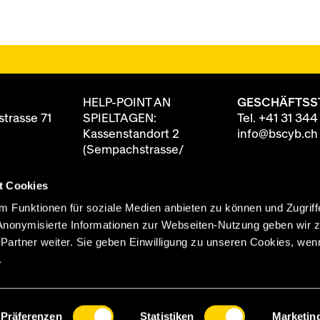
HELP-POINT AN
GESCHÄFTSS
trasse 71
SPIELTAGEN:
Tel.
+41 31 344
Kassenstandort 2
info@bscyb.ch
(Sempachstrasse/
Annexgebäude)
t Cookies
8 88
ten
90 Minuten vor
 Funktionen für soziale Medien anbieten zu können und Zugriff
itag
Spielbeginn geöffnet
Anonymisierte Informationen zur Webseiten-Nutzung geben wir 
0 Uhr
rtner weiter. Sie geben Einwilligung zu unseren Cookies, wenn
 Uhr
.
Präferenzen
Statistiken
Marketin