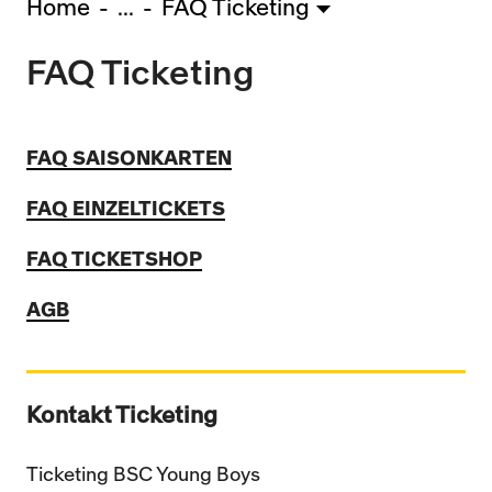
Home
...
FAQ Ticketing
U15 - TOBE *
10:0
FAQ Ticketing
Nachwuchs Frauen
Ostermundigen - FU20 *
1:2
Biel - FU18 *
0:4
FU16 - Team AFF/FFV *
7:2
FAQ SAISONKARTEN
Thörishaus - FU15
12:1
FAQ EINZELTICKETS
Wyler - FU14
1:0
FAQ TICKETSHOP
* = Testspiel / (C) = Cupspiel
AGB
Kontakt Ticketing
Ticketing BSC Young Boys