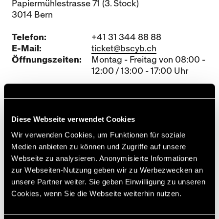
Papiermühlestrasse 71 (3. Stock)
3014 Bern
Telefon:
+41 31 344 88 88
E-Mail:
ticket@bscyb.ch
Öffnungszeiten:
Montag - Freitag von 08:00 -
12:00 / 13:00 - 17:00 Uhr
Help-Point an Heimspielen:
Kassenstandort 2
(Sempachstrasse/Annexgebäude)
Diese Webseite verwendet Cookies
Wir verwenden Cookies, um Funktionen für soziale
Libero-Zonen 100 & 101:
Medien anbieten zu können und Zugriffe auf unsere
In den Libero-Zonen 100 und 101 sind die Hinfahrt
Webseite zu analysieren. Anonymisierte Informationen
zum Stadion Wankdorf und die Rückfahrt ab drei
zur Webseiten-Nutzung geben wir zu Werbezwecken an
Stunden vor Spielbeginn und bis drei Stunden
unsere Partner weiter. Sie geben Einwilligung zu unseren
nach Spielschluss im Matchticket bzw. in der
Cookies, wenn Sie die Webseite weiterhin nutzen.
Saisonkarte inbegriffen (exkl. Nachtbusse). Die
kostenlose Fahrt gilt nur für Meisterschafts-
Heimspiele der Super League, an Heimspielen im