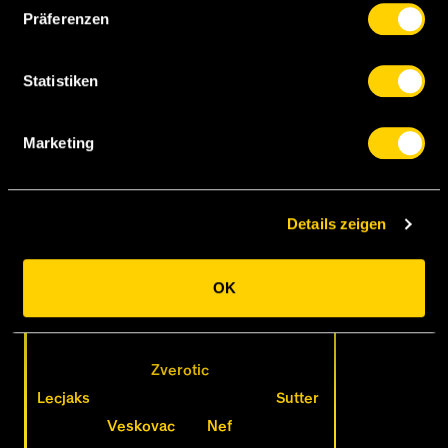
Präferenzen
Sahin
Henderson
Statistiken
Cole
Suso
Assaidi
Marketing
Shelvey
Details zeigen
Bobadilla
OK
Nuzzolo
Schneuwly
Farnerud
Zarate
Zverotic
Lecjaks
Sutter
Veskovac
Nef