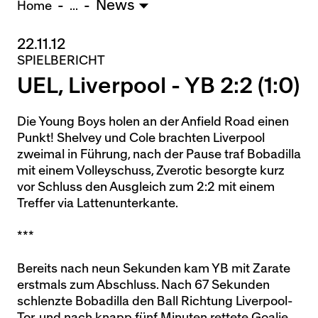
News
U15 - TOBE *
10:0
Home
...
22.11.12
Nachwuchs Frauen
SPIELBERICHT
Ostermundigen - FU20 *
1:2
UEL, Liverpool - YB 2:2 (1:0)
Biel - FU18 *
0:4
FU16 - Team AFF/FFV *
7:2
Thörishaus - FU15
12:1
Die Young Boys holen an der Anfield Road einen
Punkt! Shelvey und Cole brachten Liverpool
Wyler - FU14
1:0
zweimal in Führung, nach der Pause traf Bobadilla
mit einem Volleyschuss, Zverotic besorgte kurz
* = Testspiel / (C) = Cupspiel
vor Schluss den Ausgleich zum 2:2 mit einem
Treffer via Lattenunterkante.
***
Bereits nach neun Sekunden kam YB mit Zarate
erstmals zum Abschluss. Nach 67 Sekunden
schlenzte Bobadilla den Ball Richtung Liverpool-
Tor, und nach knapp fünf Minuten rettete Goalie