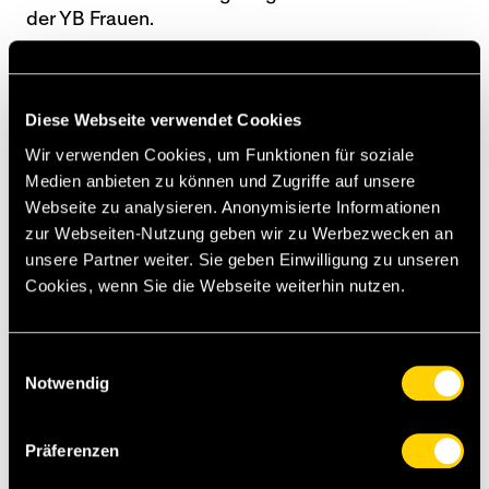
der YB Frauen.
Im Playoff-Final der U20 Mitte Juni stand sie über
120 Minuten auf dem Platz und verwandelte im
Diese Webseite verwendet Cookies
anschliessenden Elfmeterschiessen ihren
Versuch souverän.
Wir verwenden Cookies, um Funktionen für soziale
Medien anbieten zu können und Zugriffe auf unsere
De Maddalena, deren Stammverein der FC
Webseite zu analysieren. Anonymisierte Informationen
Bösingen ist, gab im Dezember 2025 im
zur Webseiten-Nutzung geben wir zu Werbezwecken an
Cupviertelfinal gegen den FC Thun ihr Debüt im
unsere Partner weiter. Sie geben Einwilligung zu unseren
WSL-Team der Bernerinnen und wurde im
Cookies, wenn Sie die Webseite weiterhin nutzen.
vergangenen April gegen den FC Luzern erstmals
auch in der AWSL eingesetzt.
Einwilligungsauswahl
Notwendig
[rk][az]
Präferenzen