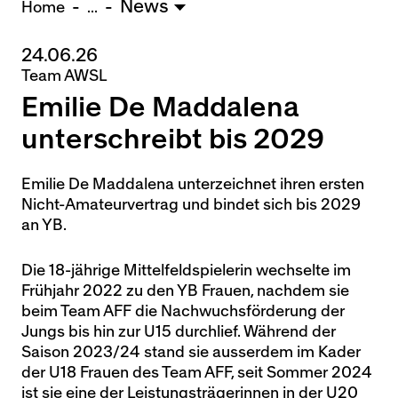
News
U15 - TOBE *
10:0
Home
...
24.06.26
Nachwuchs Frauen
Team AWSL
Ostermundigen - FU20 *
1:2
Emilie De Maddalena
Biel - FU18 *
0:4
FU16 - Team AFF/FFV *
7:2
unterschreibt bis 2029
Thörishaus - FU15
12:1
Wyler - FU14
1:0
Emilie De Maddalena unterzeichnet ihren ersten
Nicht-Amateurvertrag und bindet sich bis 2029
* = Testspiel / (C) = Cupspiel
an YB.
Die 18-jährige Mittelfeldspielerin wechselte im
Frühjahr 2022 zu den YB Frauen, nachdem sie
beim Team AFF die Nachwuchsförderung der
Jungs bis hin zur U15 durchlief. Während der
Saison 2023/24 stand sie ausserdem im Kader
der U18 Frauen des Team AFF, seit Sommer 2024
ist sie eine der Leistungsträgerinnen in der U20