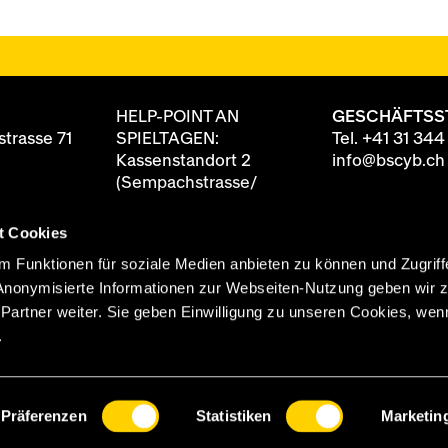
HELP-POINT AN
GESCHÄFTSS
trasse 71
SPIELTAGEN:
Tel.
+41 31 344
Kassenstandort 2
info@bscyb.ch
(Sempachstrasse/
Annexgebäude)
t Cookies
8 88
ten
90 Minuten vor
 Funktionen für soziale Medien anbieten zu können und Zugriff
itag
Spielbeginn geöffnet
Anonymisierte Informationen zur Webseiten-Nutzung geben wir 
0 Uhr
rtner weiter. Sie geben Einwilligung zu unseren Cookies, wenn
 Uhr
.
Präferenzen
Statistiken
Marketin