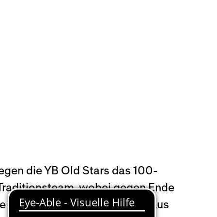
gegen die YB Old Stars das 100-
B-Traditionsteam, wobei gegen Ende
die anstürmenden Jungspunde aus