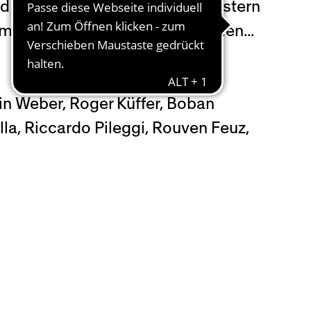
und Boban Maksimovic. Für Grünstern
e des Schützen ist uns entfallen...
in Weber, Roger Küffer, Boban
a, Riccardo Pileggi, Rouven Feuz,