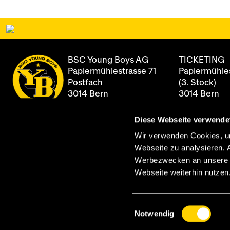
BSC Young Boys AG
TICKETING
Papiermühlestrasse 71
Papiermühles
Postfach
(3. Stock)
3014 Bern
3014 Bern
Diese Webseite verwende
+41 31 344 8
Newsletter
Öffnungszei
Wir verwenden Cookies, um
Montag - Fre
Webseite zu analysieren. 
Archiv
08:00 - 12:0
Werbezwecken an unsere Pa
13:00 - 17:00
Webseite weiterhin nutzen
Einwilligungsauswahl
Notwendig
Queue-Fair