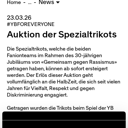
News
U15 - Lugano *
3:1
Home
...
23.03.26
Nachwuchs Frauen
#YBFOREVERYONE
Ostermundigen - FU20 *
1:2
Auktion der Spezialtrikots
Team AFF/FFV - FU18 *
1:8
Breitenrain - FU17 *
2:1
Thörishaus - FU15
12:1
Die Spezialtrikots, welche die beiden
Fanionteams im Rahmen des 30-jährigen
Wyler - FU14
1:0
Jubiläums von «Gemeinsam gegen Rassismus»
getragen haben, können ab sofort ersteigert
* = Testspiel / (C) = Cupspiel
werden. Der Erlös dieser Auktion geht
vollumfänglich an die HalbZeit, die sich seit vielen
Jahren für Vielfalt, Respekt und gegen
Diskriminierung engagiert.
Getragen wurden die Trikots beim Spiel der YB
Frauen gegen Basel (0:3) sowie beim Heimspiel
der 1. Mannschaft gegen Lugano (1:1).