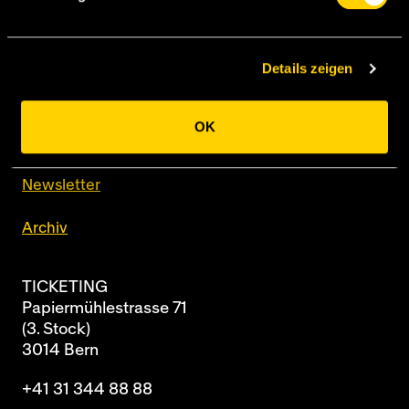
Details zeigen
BSC Young Boys AG
Papiermühlestrasse 71
Postfach
OK
3014 Bern
Newsletter
Archiv
TICKETING
Papiermühlestrasse 71
(3. Stock)
3014 Bern
+41 31 344 88 88