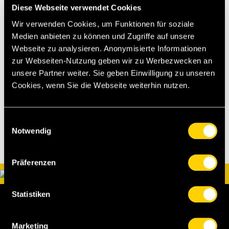
Diese Webseite verwendet Cookies
Die Auktion läuft bis am Sonntagabend (29. März
Wir verwenden Cookies, um Funktionen für soziale
2026) um 18:00 Uhr.
Medien anbieten zu können und Zugriffe auf unsere
Webseite zu analysieren. Anonymisierte Informationen
Zur Auktion
zur Webseiten-Nutzung geben wir zu Werbezwecken an
unsere Partner weiter. Sie geben Einwilligung zu unseren
[gw][sst]
Cookies, wenn Sie die Webseite weiterhin nutzen.
Einwilligungsauswahl
Notwendig
Präferenzen
Statistiken
Marketing