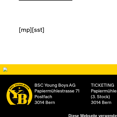
[mp][sst]
BSC Young Boys AG
TICKETING
Papiermühlestrasse 71
Papiermühles
Postfach
(3. Stock)
3014 Bern
3014 Bern
Diese Webseite verwende
+41 31 344 8