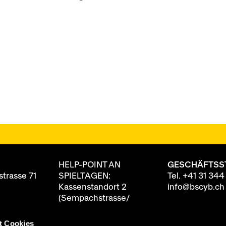
HELP-POINT AN
GESCHÄFTSS
trasse 71
SPIELTAGEN:
Tel.
+41 31 344
Kassenstandort 2
info@bscyb.ch
(Sempachstrasse/
Annexgebäude)
t Cookies
8 88