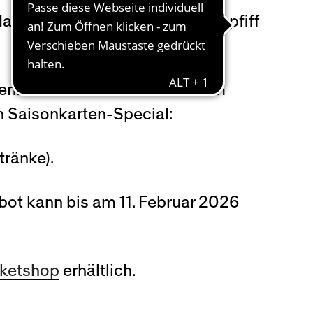
 das Heimspiel-Wochenende. Anpfiff
tenbesitzende der YB Frauen im
n Saisonkarten-Special:
tränke).
ot kann bis am 11. Februar 2026
cketshop
erhältlich.