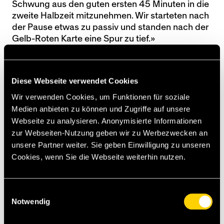
Schwung aus den guten ersten 45 Minuten in die
zweite Halbzeit mitzunehmen. Wir starteten nach
der Pause etwas zu passiv und standen nach der
Gelb-Roten Karte eine Spur zu tief.»
Weiter geht es für YB am kommenden Mittwoch,
11. Februar, mit dem nächsten Auswärtsspiel in St.
Diese Webseite verwendet Cookies
Gallen (20:30 Uhr).
Wir verwenden Cookies, um Funktionen für soziale
Medien anbieten zu können und Zugriffe auf unsere
Highlights
Webseite zu analysieren. Anonymisierte Informationen
Matchcenter
zur Webseiten-Nutzung geben wir zu Werbezwecken an
unsere Partner weiter. Sie geben Einwilligung zu unseren
Matchstatistiken
Cookies, wenn Sie die Webseite weiterhin nutzen.
Einwilligungsauswahl
Notwendig
Sanches schoss YB bei GC in Führung. (Foto: freshfocus)