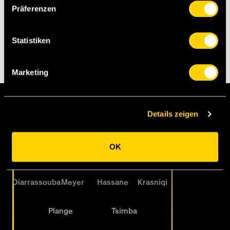
[pb][dg][sst]
Präferenzen
Statistiken
Marketing
G. Scheiblehner
Details zeigen
Hammel
OK
Stroscio
Diaby (C)
Mikulic
Diarrassouba
Meyer
Hassane
Krasniqi
Plange
Tsimba