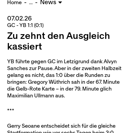
News
U15 - TOBE *
10:0
Home
...
07.02.26
Nachwuchs Frauen
GC - YB 1:1 (0:1)
Ostermundigen - FU20 *
1:2
Zu zehnt den Ausgleich
Biel - FU18 *
0:4
FU16 - Team AFF/FFV *
7:2
kassiert
Thörishaus - FU15
12:1
Wyler - FU14
1:0
YB führte gegen GC im Letzigrund dank Alvyn
Sanches zur Pause. Aber in der zweiten Halbzeit
* = Testspiel / (C) = Cupspiel
gelang es nicht, das 1:0 über die Runden zu
bringen: Gregory Wüthrich sah in der 67. Minute
die Gelb-Rote Karte – in der 79. Minute glich
Maximilian Ullmann aus.
***
Gerry Seoane entscheidet sich für die gleiche
Startformation wie vor sechs Tagen beim 3:0