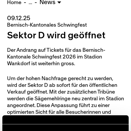
News
U15 - TOBE *
10:0
Home
...
09.12.25
Nachwuchs Frauen
Bernisch-Kantonales Schwingfest
Ostermundigen - FU20 *
1:2
Sektor D wird geöffnet
Biel - FU18 *
0:4
FU16 - Team AFF/FFV *
7:2
Thörishaus - FU15
12:1
Der Andrang auf Tickets für das Bernisch-
Kantonale Schwingfest 2026 im Stadion
Wyler - FU14
1:0
Wankdorf ist weiterhin gross.
* = Testspiel / (C) = Cupspiel
Um der hohen Nachfrage gerecht zu werden,
wird der Sektor D ab sofort für den öffentlichen
Verkauf geöffnet. Mit der zusätzlichen Tribüne
werden die Sägemehlringe neu zentral im Stadion
angeordnet. Diese Anpassung führt zu einer
optimierten Sicht für alle Besucherinnen und
Besucher.