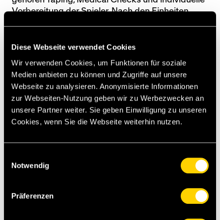
Vorbereitung der Spieler. Nach den Einheiten
sorgt Girard für eine optimale Regeneration und
begleitet die Nachwuchsspieler im
Rehabilitationsprozess.
Diese Webseite verwendet Cookies
Wir verwenden Cookies, um Funktionen für soziale
Medien anbieten zu können und Zugriffe auf unsere
Webseite zu analysieren. Anonymisierte Informationen
zur Webseiten-Nutzung geben wir zu Werbezwecken an
unsere Partner weiter. Sie geben Einwilligung zu unseren
Cookies, wenn Sie die Webseite weiterhin nutzen.
Einwilligungsauswahl
[gw][dg]
Notwendig
Präferenzen