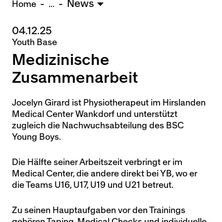
News
U15 - TOBE *
10:0
Home
...
04.12.25
Nachwuchs Frauen
Youth Base
Ostermundigen - FU20 *
1:2
Medizinische
Biel - FU18 *
0:4
FU16 - Team AFF/FFV *
7:2
Zusammenarbeit
Thörishaus - FU15
12:1
Wyler - FU14
1:0
Jocelyn Girard ist Physiotherapeut im Hirslanden
Medical Center Wankdorf und unterstützt
* = Testspiel / (C) = Cupspiel
zugleich die Nachwuchsabteilung des BSC
Young Boys.
Die Hälfte seiner Arbeitszeit verbringt er im
Medical Center, die andere direkt bei YB, wo er
die Teams U16, U17, U19 und U21 betreut.
Zu seinen Hauptaufgaben vor den Trainings
gehören Taping, Medical Checks und individuelle