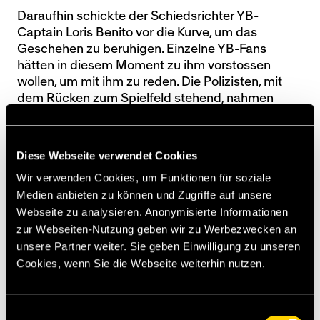
Daraufhin schickte der Schiedsrichter YB-
Captain Loris Benito vor die Kurve, um das
Geschehen zu beruhigen. Einzelne YB-Fans
hätten in diesem Moment zu ihm vorstossen
wollen, um mit ihm zu reden. Die Polizisten, mit
dem Rücken zum Spielfeld stehend, nahmen
Loris Benito jedoch nicht wahr und meinten, die
Fans hätten Richtung Rasen gehen wollen, worauf
das Geschehen völlig aus dem Ruder lief. Es kam
Diese Webseite verwendet Cookies
zu Ausschreitungen. Im Zug dieser
Wir verwenden Cookies, um Funktionen für soziale
Auseinandersetzungen wurden zwei Personen in
Medien anbieten zu können und Zugriffe auf unsere
Polizeigewahrsam genommen.
Webseite zu analysieren. Anonymisierte Informationen
zur Webseiten-Nutzung geben wir zu Werbezwecken an
Der BSC Young Boys verurteilt aufs Schärfste,
unsere Partner weiter. Sie geben Einwilligung zu unseren
dass Gegenstände Richtung Spieler geworfen
Cookies, wenn Sie die Webseite weiterhin nutzen.
wurden, und distanziert sich in aller Form von
Gewalt. Wir entschuldigen uns zudem für das
Verhalten der fehlbaren Personen.
Einwilligungsauswahl