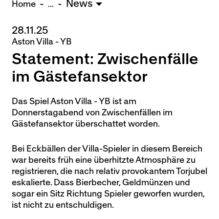
News
U15 - Lugano *
3:1
Home
...
28.11.25
Nachwuchs Frauen
Aston Villa - YB
Ostermundigen - FU20 *
1:2
Statement: Zwischenfälle
Team AFF/FFV - FU18 *
1:8
Breitenrain - FU17 *
2:1
im Gästefansektor
Thörishaus - FU15
12:1
Wyler - FU14
1:0
Das Spiel Aston Villa - YB ist am
Donnerstagabend von Zwischenfällen im
* = Testspiel / (C) = Cupspiel
Gästefansektor überschattet worden.
Bei Eckbällen der Villa-Spieler in diesem Bereich
war bereits früh eine überhitzte Atmosphäre zu
registrieren, die nach relativ provokantem Torjubel
eskalierte. Dass Bierbecher, Geldmünzen und
sogar ein Sitz Richtung Spieler geworfen wurden,
ist nicht zu entschuldigen.