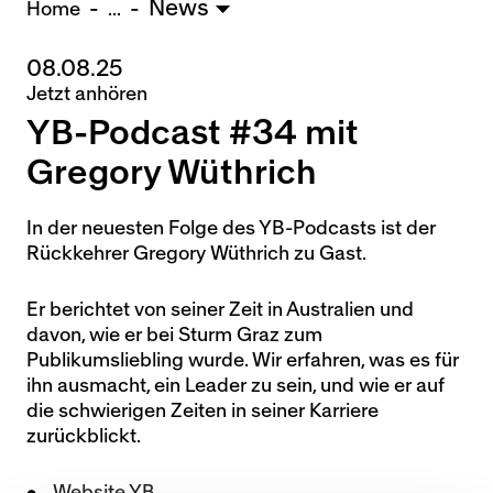
News
U15 - TOBE *
10:0
Home
...
08.08.25
Nachwuchs Frauen
Jetzt anhören
Ostermundigen - FU20 *
1:2
YB-Podcast #34 mit
Biel - FU18 *
0:4
FU16 - Team AFF/FFV *
7:2
Gregory Wüthrich
Thörishaus - FU15
12:1
Wyler - FU14
1:0
In der neuesten Folge des YB-Podcasts ist der
Rückkehrer Gregory Wüthrich zu Gast.
* = Testspiel / (C) = Cupspiel
Er berichtet von seiner Zeit in Australien und
davon, wie er bei Sturm Graz zum
Publikumsliebling wurde. Wir erfahren, was es für
ihn ausmacht, ein Leader zu sein, und wie er auf
die schwierigen Zeiten in seiner Karriere
zurückblickt.
Website YB