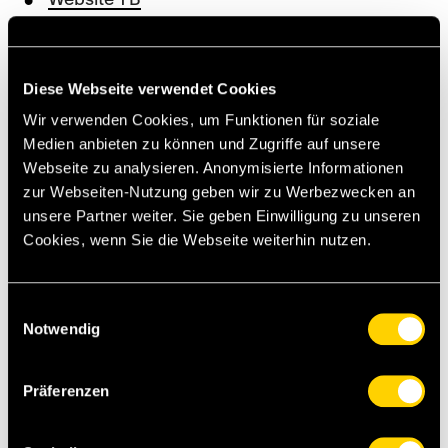
Soundcloud
Spotify
Diese Webseite verwendet Cookies
Apple
Wir verwenden Cookies, um Funktionen für soziale
Medien anbieten zu können und Zugriffe auf unsere
Youtube
Webseite zu analysieren. Anonymisierte Informationen
zur Webseiten-Nutzung geben wir zu Werbezwecken an
Der YB-Podcast wird präsentiert von
unsere Partner weiter. Sie geben Einwilligung zu unseren
swisscasinos.ch
. Die fantastische online
Cookies, wenn Sie die Webseite weiterhin nutzen.
Casinowelt von Swiss Casinos.
Einwilligungsauswahl
[nrc][sst]
Notwendig
Präferenzen