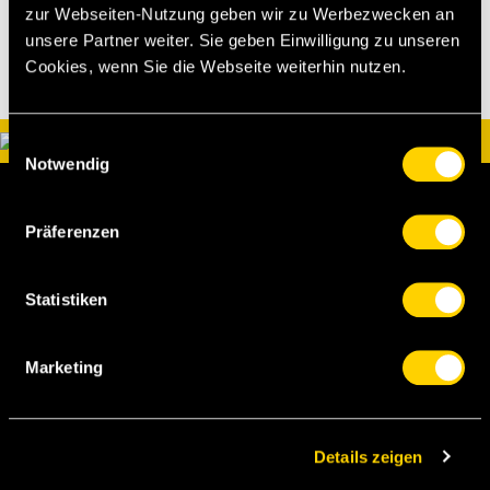
zur Webseiten-Nutzung geben wir zu Werbezwecken an
unsere Partner weiter. Sie geben Einwilligung zu unseren
Cookies, wenn Sie die Webseite weiterhin nutzen.
Einwilligungsauswahl
Notwendig
Präferenzen
Statistiken
BSC Young Boys AG
Marketing
Papiermühlestrasse 71
Postfach
3014 Bern
Details zeigen
Newsletter