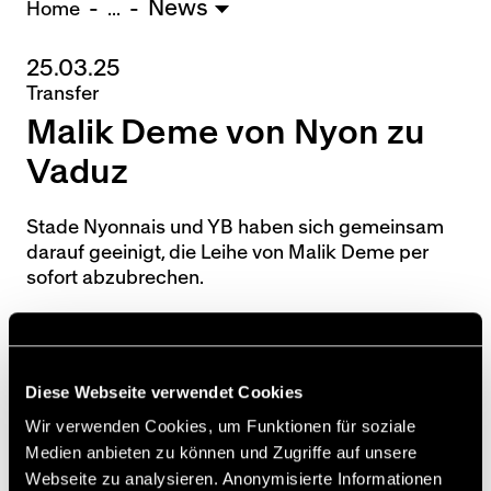
News
U15 - TOBE *
10:0
Home
...
25.03.25
Nachwuchs Frauen
Transfer
Ostermundigen - FU20 *
1:2
Malik Deme von Nyon zu
Biel - FU18 *
0:4
FU16 - Team AFF/FFV *
7:2
Vaduz
Thörishaus - FU15
12:1
Wyler - FU14
1:0
Stade Nyonnais und YB haben sich gemeinsam
darauf geeinigt, die Leihe von Malik Deme per
* = Testspiel / (C) = Cupspiel
sofort abzubrechen.
Der 20-jährige Offensivspieler wechselt
stattdessen leihweise bis zum Saisonende zum
FC Vaduz.
Diese Webseite verwendet Cookies
Wir verwenden Cookies, um Funktionen für soziale
[sst]
Medien anbieten zu können und Zugriffe auf unsere
Webseite zu analysieren. Anonymisierte Informationen