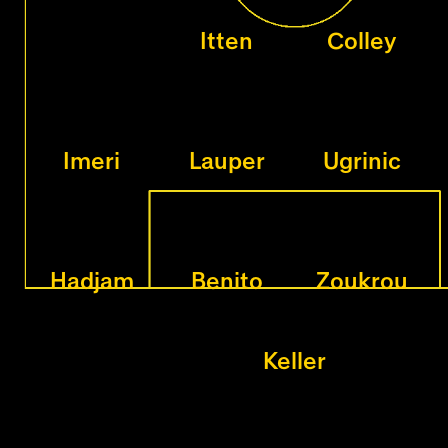
Itten
Colley
Imeri
Lauper
Ugrinic
Hadjam
Benito
Zoukrou
Keller