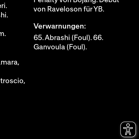
ri.
von Raveloson für YB.
hi.
Verwarnungen:
m.
65. Abrashi (Foul). 66.
Ganvoula (Foul).
amara,
troscio,