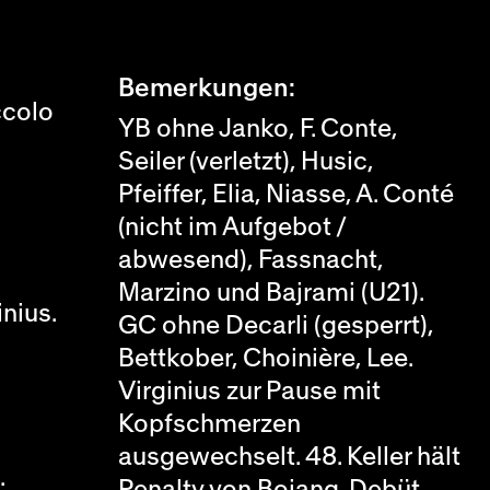
Bemerkungen:
ccolo
YB ohne Janko, F. Conte,
Seiler (verletzt), Husic,
Pfeiffer, Elia, Niasse, A. Conté
(nicht im Aufgebot /
abwesend), Fassnacht,
Marzino und Bajrami (U21).
inius.
GC ohne Decarli (gesperrt),
Bettkober, Choinière, Lee.
Virginius zur Pause mit
Kopfschmerzen
ausgewechselt. 48. Keller hält
.
Penalty von Bojang. Debüt