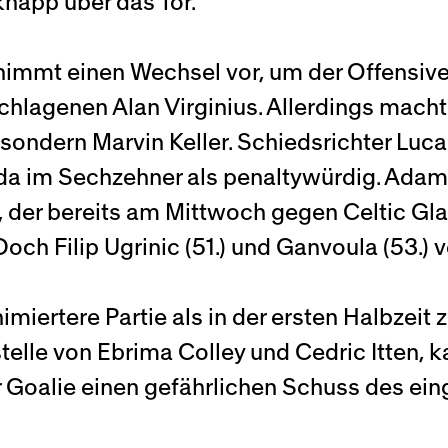
knapp über das Tor.
 nimmt einen Wechsel vor, um der Offensiv
hlagenen Alan Virginius. Allerdings macht 
 sondern Marvin Keller. Schiedsrichter Luca
nda im Sechzehner als penaltywürdig. Ada
er, der bereits am Mittwoch gegen Celtic G
och Filip Ugrinic (51.) und Ganvoula (53.) 
ertere Partie als in der ersten Halbzeit z
elle von Ebrima Colley und Cedric Itten, 
der Goalie einen gefährlichen Schuss des e