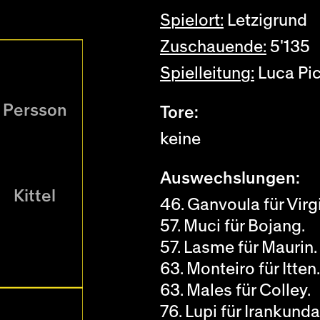
Spielort:
Letzigrund
Zuschauende:
5'135
Spielleitung:
Luca Pi
Persson
Tore:
keine
Auswechslungen:
Kittel
46. Ganvoula für Virg
57. Muci für Bojang.
57. Lasme für Maurin.
63. Monteiro für Itten.
63. Males für Colley.
76. Lupi für Irankunda