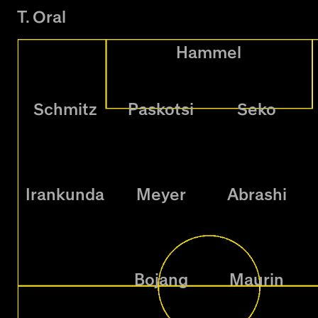
T. Oral
Hammel
Schmitz
Paskotsi
Seko
Irankunda
Meyer
Abrashi
Bojang
Maurin