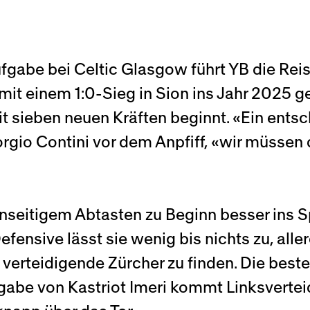
gabe bei Celtic Glasgow führt YB die Reise
it einem 1:0-Sieg in Sion ins Jahr 2025 ge
t sieben neuen Kräften beginnt. «Ein entsc
orgio Contini vor dem Anpfiff, «wir müssen d
seitigem Abtasten zu Beginn besser ins Spi
fensive lässt sie wenig bis nichts zu, aller
verteidigende Zürcher zu finden. Die best
ingabe von Kastriot Imeri kommt Linksverte