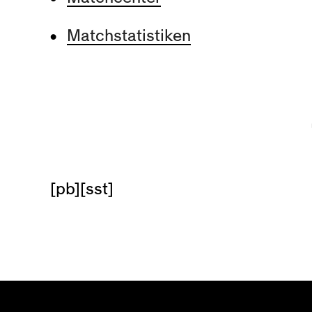
Matchstatistiken
[pb][sst]