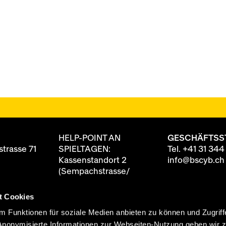
HELP-POINT AN
GESCHÄFTSS
trasse 71
SPIELTAGEN:
Tel.
+41 31 344
Kassenstandort 2
info@bscyb.ch
(Sempachstrasse/
Annexgebäude)
t Cookies
8 88
ten
90 Minuten vor
 Funktionen für soziale Medien anbieten zu können und Zugriff
itag
Spielbeginn geöffnet
Anonymisierte Informationen zur Webseiten-Nutzung geben wir 