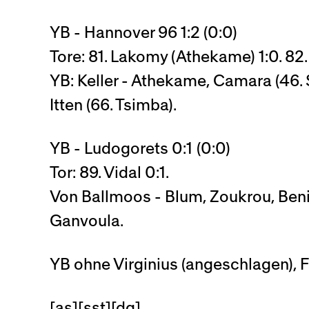
YB - Hannover 96 1:2 (0:0)
Tore: 81. Lakomy (Athekame) 1:0. 82. G
YB: Keller - Athekame, Camara (46. Sm
Itten (66. Tsimba).
YB - Ludogorets 0:1 (0:0)
Tor: 89. Vidal 0:1.
Von Ballmoos - Blum, Zoukrou, Benito
Ganvoula.
YB ohne Virginius (angeschlagen), Fa
[as][sst][dg]