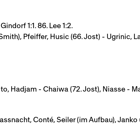
indorf 1:1. 86. Lee 1:2.
ith), Pfeiffer, Husic (66. Jost) - Ugrinic, 
, Hadjam - Chaiwa (72. Jost), Niasse - Male
ssnacht, Conté, Seiler (im Aufbau), Janko 