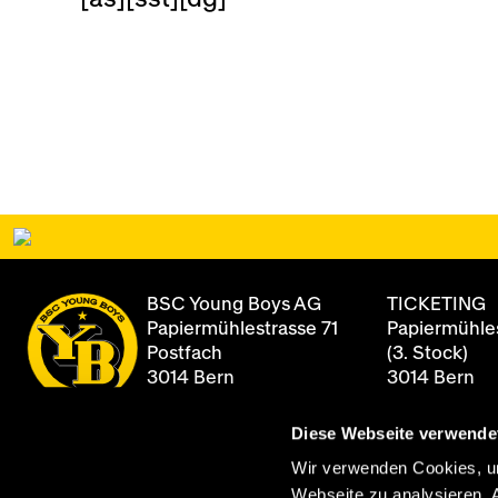
BSC Young Boys AG
TICKETING
Papiermühlestrasse 71
Papiermühles
Postfach
(3. Stock)
3014 Bern
3014 Bern
Diese Webseite verwende
+41 31 344 8
Newsletter
Öffnungszei
Wir verwenden Cookies, um
Montag - Fre
Webseite zu analysieren. 