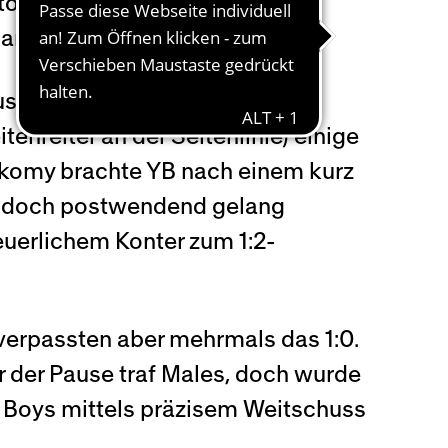
tore zur Niederlage, und gegen
garischen Serienmeister.
use sechs gute Möglichkeiten,
nreiter an der Seitenlinie) einige
Lakomy brachte YB nach einem kurz
g, doch postwendend gelang
euerlichem Konter zum 1:2-
verpassten aber mehrmals das 1:0.
r der Pause traf Males, doch wurde
 Boys mittels präzisem Weitschuss