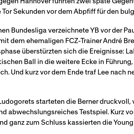
:2 gegen Hannover führten zwei späte Gegen
 Tor Sekunden vor dem Abpfiff für den bul
en Bundesliga verzeichnete YB vor der Pa
it dem ehemaligen FCZ-Trainer André Breite
phase überstürzten sich die Ereignisse: 
ischen Ball in die weitere Ecke in Führun
ch. Und kurz vor dem Ende traf Lee nach n
ogorets starteten die Berner druckvoll, 
und abwechslungsreiches Testspiel. Kurz vo
Und ganz zum Schluss kassierten die Young