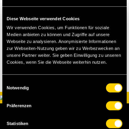
U17: Mario Raimondi, Dave Reinhard
U16: Erich Hänzi, Philippe Hofer
Diese Webseite verwendet Cookies
Wir verwenden Cookies, um Funktionen für soziale
U15: Manuel Affolter, Marc Niklaus
Medien anbieten zu können und Zugriffe auf unsere
Webseite zu analysieren. Anonymisierte Informationen
[cf][sst]
zur Webseiten-Nutzung geben wir zu Werbezwecken an
unsere Partner weiter. Sie geben Einwilligung zu unseren
Cookies, wenn Sie die Webseite weiterhin nutzen.
Einwilligungsauswahl
Notwendig
Präferenzen
Statistiken