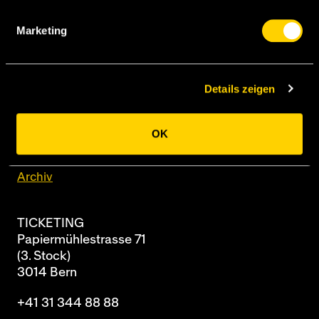
Marketing
BSC Young Boys AG
Papiermühlestrasse 71
Postfach
Details zeigen
3014 Bern
OK
Newsletter
Archiv
TICKETING
Papiermühlestrasse 71
(3. Stock)
3014 Bern
+41 31 344 88 88