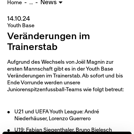
News
U15 - TOBE *
10:0
Home
...
14.10.24
Nachwuchs Frauen
Youth Base
Ostermundigen - FU20 *
1:2
Veränderungen im
Biel - FU18 *
0:4
FU16 - Team AFF/FFV *
7:2
Trainerstab
Thörishaus - FU15
12:1
Wyler - FU14
1:0
Aufgrund des Wechsels von Joël Magnin zur
ersten Mannschaft gibt es in der Youth Base
* = Testspiel / (C) = Cupspiel
Veränderungen im Trainerstab. Ab sofort und bis
Ende Vorrunde werden unsere
Juniorenspitzenfussball-Teams wie folgt betreut:
U21 und UEFA Youth League: André
Niederhäuser, Lorenzo Guerrero
U19: Fabian Siegenthaler, Bruno Bielesch