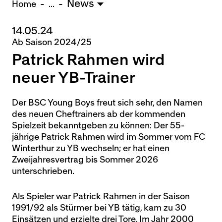
News
U15 - TOBE *
10:0
Home
...
14.05.24
Nachwuchs Frauen
Ab Saison 2024/25
Ostermundigen - FU20 *
1:2
Patrick Rahmen wird
Biel - FU18 *
0:4
FU16 - Team AFF/FFV *
7:2
neuer YB-Trainer
Thörishaus - FU15
12:1
Wyler - FU14
1:0
Der BSC Young Boys freut sich sehr, den Namen
des neuen Cheftrainers ab der kommenden
* = Testspiel / (C) = Cupspiel
Spielzeit bekanntgeben zu können: Der 55-
jährige Patrick Rahmen wird im Sommer vom FC
Winterthur zu YB wechseln; er hat einen
Zweijahresvertrag bis Sommer 2026
unterschrieben.
Als Spieler war Patrick Rahmen in der Saison
1991/92 als Stürmer bei YB tätig, kam zu 30
Einsätzen und erzielte drei Tore. Im Jahr 2000