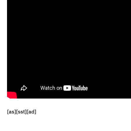
[as][sst][ad]