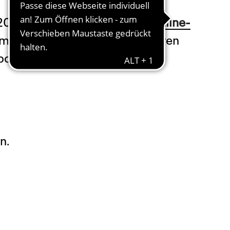
020/21 bis am 10.01.2024 im
Online-
m Besitz einer Saisonkarte waren
bot im Menü unter
Meine
n.