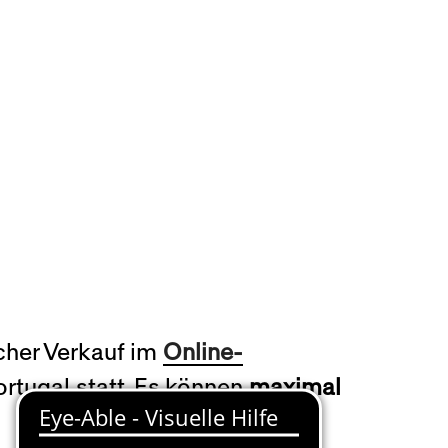
icher Verkauf im
Online-
rtugal statt. Es können
maximal