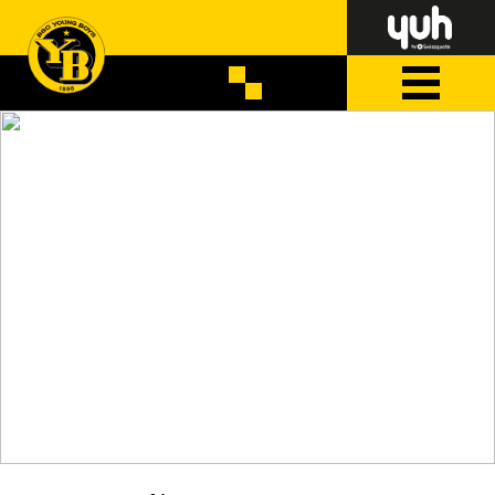
RESULTATE
Fanionteams
Lausanne - YB
Saisonkarten
2:2
YB-Spielplan
YB Frauen - Seasters
1:3
Youth Base
TICKETSHOP
FANSHOP
Brühl - U21
4:2
Xamax - U19 *
2:2
U17 - FC St.Gallen *
2:0
Luzern - U16 *
3:2