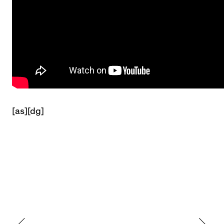
[as][dg]