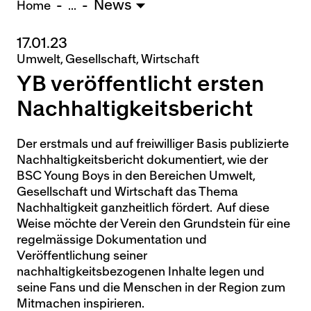
News
U15 - TOBE *
10:0
Home
...
17.01.23
Nachwuchs Frauen
Umwelt, Gesellschaft, Wirtschaft
Ostermundigen - FU20 *
1:2
YB veröffentlicht ersten
Biel - FU18 *
0:4
FU16 - Team AFF/FFV *
7:2
Nachhaltigkeitsbericht
Thörishaus - FU15
12:1
Wyler - FU14
1:0
Der erstmals und auf freiwilliger Basis publizierte
Nachhaltigkeitsbericht dokumentiert, wie der
* = Testspiel / (C) = Cupspiel
BSC Young Boys in den Bereichen Umwelt,
Gesellschaft und Wirtschaft das Thema
Nachhaltigkeit ganzheitlich fördert. Auf diese
Weise möchte der Verein den Grundstein für eine
regelmässige Dokumentation und
Veröffentlichung seiner
nachhaltigkeitsbezogenen Inhalte legen und
seine Fans und die Menschen in der Region zum
Mitmachen inspirieren.