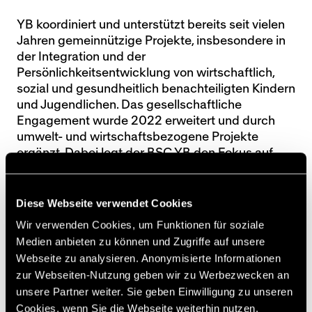
YB koordiniert und unterstützt bereits seit vielen
Jahren gemeinnützige Projekte, insbesondere in
der Integration und der
Persönlichkeitsentwicklung von wirtschaftlich,
sozial und gesundheitlich benachteiligten Kindern
und Jugendlichen. Das gesellschaftliche
Engagement wurde 2022 erweitert und durch
umwelt- und wirtschaftsbezogene Projekte
ergänzt. Dabei legt der BSC YB den Fokus auf
Nachhaltigkeitsprojekte, die für seine internen
und externen Anspruchsgruppen von zentraler
Bedeutung sind, wie Energie und Klimaschutz,
Diese Webseite verwendet Cookies
Vielfalt und Chancengleichheit, Jugendarbeit,
Wir verwenden Cookies, um Funktionen für soziale
Food Waste oder verantwortungsvollen Einkauf,
Medien anbieten zu können und Zugriffe auf unsere
um einige Beispiele zu nennen.
Webseite zu analysieren. Anonymisierte Informationen
zur Webseiten-Nutzung geben wir zu Werbezwecken an
>
Hier geht es zum Nachhaltigkeitsbericht
unsere Partner weiter. Sie geben Einwilligung zu unseren
Cookies, wenn Sie die Webseite weiterhin nutzen.