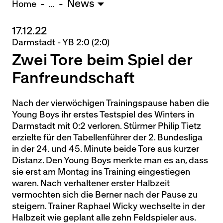
News
U15 - Lugano *
3:1
Home
...
17.12.22
Nachwuchs Frauen
Darmstadt - YB 2:0 (2:0)
Ostermundigen - FU20 *
1:2
Zwei Tore beim Spiel der
Biel - FU18 *
0:4
Breitenrain - FU17 *
2:1
Fanfreundschaft
Thörishaus - FU15
12:1
Wyler - FU14
1:0
Nach der vierwöchigen Trainingspause haben die
Young Boys ihr erstes Testspiel des Winters in
* = Testspiel / (C) = Cupspiel
Darmstadt mit 0:2 verloren. Stürmer Philip Tietz
erzielte für den Tabellenführer der 2. Bundesliga
in der 24. und 45. Minute beide Tore aus kurzer
Distanz. Den Young Boys merkte man es an, dass
sie erst am Montag ins Training eingestiegen
waren. Nach verhaltener erster Halbzeit
vermochten sich die Berner nach der Pause zu
steigern. Trainer Raphael Wicky wechselte in der
Halbzeit wie geplant alle zehn Feldspieler aus.