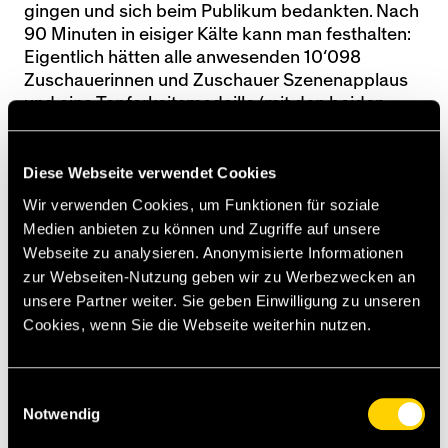
gingen und sich beim Publikum bedankten. Nach
90 Minuten in eisiger Kälte kann man festhalten:
Eigentlich hätten alle anwesenden 10‘098
Zuschauerinnen und Zuschauer Szenenapplaus
und eine Tapferkeitsmedaille (mit den beiden
Clublogos drauf) verdient gehabt.
Diese Webseite verwendet Cookies
Darmstadt 98 - YB 2:0 (2:0)
Merck-Stadion am Böllenfalltor. - 10'098
Wir verwenden Cookies, um Funktionen für soziale
Zuschauende. - SR Christian Ballweg.
Medien anbieten zu können und Zugriffe auf unsere
Tore: 26. Tietz 1:0. 44. Tietz 2:0.
Webseite zu analysieren. Anonymisierte Informationen
Darmstadt: Schuhen (46. Brunst) - Zimmermann
zur Webseiten-Nutzung geben wir zu Werbezwecken an
(46. Isherwood), Riedel, Pfeiffer (46. Müller) -
unsere Partner weiter. Sie geben Einwilligung zu unseren
Holland (61. Baier), Schnellhardt (82. Hamm),
Cookies, wenn Sie die Webseite weiterhin nutzen.
Mehlem (61. Seydel), Karic (82. Schreck) - Manu
(61. Sonn), Tietz (46. Honsak), Vilhelmsson (61.
Torsiello).
Einwilligungsauswahl
YB 1. HZ: Racioppi - Rüegg, Lustenberger, Bichsel,
Notwendig
Benito - Maceiras, Niasse, Lauper, Imeri - Itten,