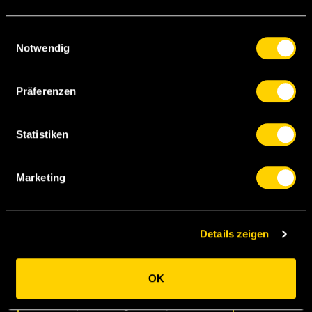
Hefti
Lauper
Lustenberger
Lefort
Einwilligungsauswahl
Martins
Notwendig
Aebischer
Rieder
Präferenzen
Mambimbi
Siebatcheu
Elia
Statistiken
Marketing
Celar
Bottani
Details zeigen
Lovric
Custodio
Guidotti
Sabbatini
Lavanchy
OK
Daprela
Ziegler
Hajrizi