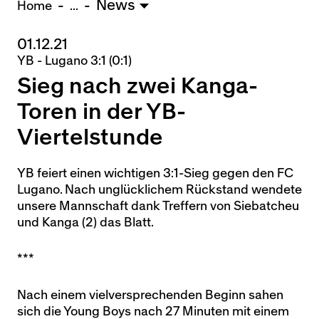
News
U15 - Lugano *
3:1
Home
...
01.12.21
Nachwuchs Frauen
YB - Lugano 3:1 (0:1)
Ostermundigen - FU20 *
1:2
Sieg nach zwei Kanga-
Team AFF/FFV - FU18 *
1:8
Breitenrain - FU17 *
2:1
Toren in der YB-
Thörishaus - FU15
12:1
Viertelstunde
Wyler - FU14
1:0
YB feiert einen wichtigen 3:1-Sieg gegen den FC
* = Testspiel / (C) = Cupspiel
Lugano. Nach unglücklichem Rückstand wendete
unsere Mannschaft dank Treffern von Siebatcheu
und Kanga (2) das Blatt.
***
Nach einem vielversprechenden Beginn sahen
sich die Young Boys nach 27 Minuten mit einem