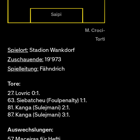
Saipi
M. Croci-
Torti
Spielort:
Stadion Wankdorf
Zuschauende:
19'973
Spielleitung:
Fähndrich
Tore:
27. Lovric 0:1.
63. Siebatcheu (Foulpenalty) 1:1.
81. Kanga (Sulejmani) 2:1.
87. Kanga (Sulejmani) 3:1.
Auswechslungen:
57. Maceiras für Hefti.