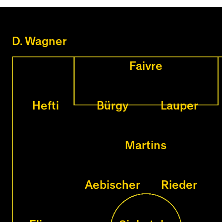
D. Wagner
Faivre
Hefti
Bürgy
Lauper
Martins
Aebischer
Rieder