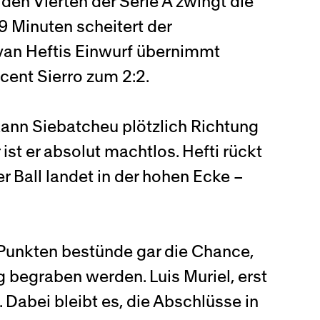
r den Vierten der Serie A zwingt die
9 Minuten scheitert der
lvan Heftis Einwurf übernimmt
ent Sierro zum 2:2.
 kann Siebatcheu plötzlich Richtung
st er absolut machtlos. Hefti rückt
er Ball landet in der hohen Ecke –
Punkten bestünde gar die Chance,
 begraben werden. Luis Muriel, erst
. Dabei bleibt es, die Abschlüsse in