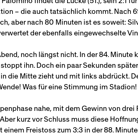
s Palomino findet die Lücke (51.), sein 2:1 fü
tion – die auch tatsächlich kommt. Nach 6
, aber nach 80 Minuten ist es soweit: Si
rwertet der ebenfalls eingewechselte Vinc
Abend, noch längst nicht. In der 84. Minute
stoppt ihn. Doch ein paar Sekunden später i
 in die Mitte zieht und mit links abdrückt. D
 Wende! Was für eine Stimmung im Stadion!
uppenphase nahe, mit dem Gewinn von drei 
 Aber kurz vor Schluss muss diese Hoffnung
t einem Freistoss zum 3:3 in der 88. Minute