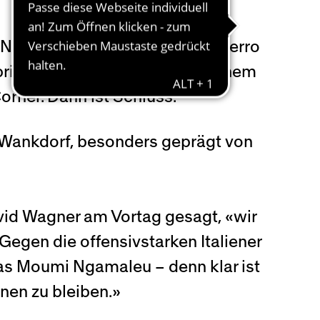
 Ngamaleu schiesst, Vincent Sierro
anbricht, ist Sandro Lauper mit einem
orner. Dann ist Schluss.
 Wankdorf, besonders geprägt von
vid Wagner am Vortag gesagt, «wir
 Gegen die offensivstarken Italiener
olas Moumi Ngamaleu – denn klar ist
nen zu bleiben.»