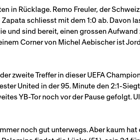
en in Rücklage. Remo Freuler, der Schweize
 Zapata schliesst mit dem 1:0 ab. Davon las
rtie und sind bereit, einen grossen Aufwand
h einem Corner von Michel Aebischer ist Jo
s der zweite Treffer in dieser UEFA Champi
r United in der 95. Minute den 2:1-Siegtr
eites YB-Tor noch vor der Pause gefolgt. U
 immer noch gut unterwegs. Aber kaum hat 