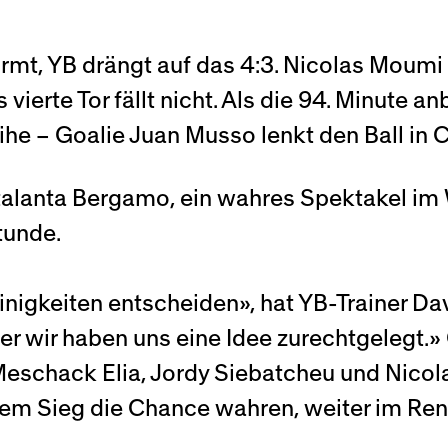
rmt, YB drängt auf das 4:3. Nicolas Moumi
s vierte Tor fällt nicht. Als die 94. Minute 
e – Goalie Juan Musso lenkt den Ball in C
Atalanta Bergamo, ein wahres Spektakel im
tunde.
nigkeiten entscheiden», hat YB-Trainer Da
er wir haben uns eine Idee zurechtgelegt.»
t Meschack Elia, Jordy Siebatcheu und Nic
inem Sieg die Chance wahren, weiter im Ren