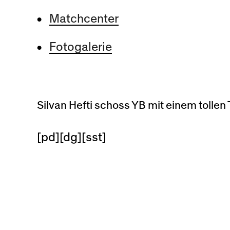
Matchcenter
Fotogalerie
Silvan Hefti schoss YB mit einem tollen
[pd][dg][sst]