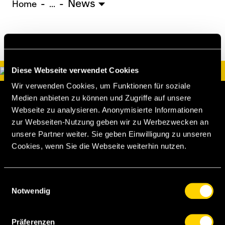
News
U15 - TOBE *
10:0
Home
...
Nachwuchs Frauen
Ostermundigen - FU20 *
1:2
Biel - FU18 *
0:4
Diese Webseite verwendet Cookies
FU16 - Team AFF/FFV *
7:2
Thörishaus - FU15
12:1
Wir verwenden Cookies, um Funktionen für soziale
Medien anbieten zu können und Zugriffe auf unsere
Wyler - FU14
1:0
Webseite zu analysieren. Anonymisierte Informationen
zur Webseiten-Nutzung geben wir zu Werbezwecken an
* = Testspiel / (C) = Cupspiel
unsere Partner weiter. Sie geben Einwilligung zu unseren
Cookies, wenn Sie die Webseite weiterhin nutzen.
BSC Young Boys AG
Papiermühlestrasse 71
Einwilligungsauswahl
Postfach
Notwendig
3014 Bern
Präferenzen