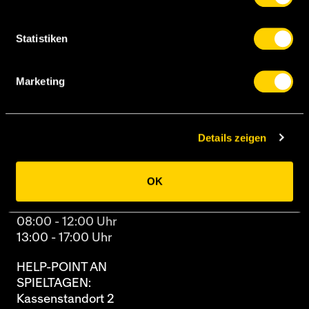
Newsletter
Archiv
Statistiken
TICKETING
Marketing
Papiermühlestrasse 71
(3. Stock)
3014 Bern
Details zeigen
+41 31 344 88 88
OK
Öffnungszeiten
Montag - Freitag
08:00 - 12:00 Uhr
13:00 - 17:00 Uhr
HELP-POINT AN
SPIELTAGEN:
Kassenstandort 2