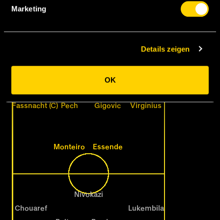
Marketing
G. Seoane
Keller
Details zeigen
Janko
Wüthrich
Lauper
Hadjam
OK
Fassnacht (C)
Pech
Gigovic
Virginius
Monteiro
Essende
Nivokazi
Chouaref
Lukembila