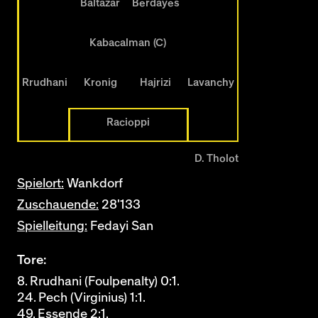
Baltazar
Berdayes
Kabacalman (C)
Rrudhani
Kronig
Hajrizi
Lavanchy
Racioppi
D. Tholot
Spielort:
Wankdorf
Zuschauende:
28'133
Spielleitung:
Fedayi San
Tore:
8. Rrudhani (Foulpenalty) 0:1.
24. Pech (Virginius) 1:1.
49. Essende 2:1.