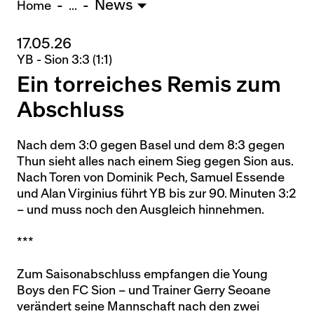
News
U15 - TOBE *
10:0
Home
...
17.05.26
Nachwuchs Frauen
YB - Sion 3:3 (1:1)
Ostermundigen - FU20 *
1:2
Ein torreiches Remis zum
Biel - FU18 *
0:4
FU16 - Team AFF/FFV *
7:2
Abschluss
Thörishaus - FU15
12:1
Wyler - FU14
1:0
Nach dem 3:0 gegen Basel und dem 8:3 gegen
Thun sieht alles nach einem Sieg gegen Sion aus.
* = Testspiel / (C) = Cupspiel
Nach Toren von Dominik Pech, Samuel Essende
und Alan Virginius führt YB bis zur 90. Minuten 3:2
– und muss noch den Ausgleich hinnehmen.
***
Zum Saisonabschluss empfangen die Young
Boys den FC Sion – und Trainer Gerry Seoane
verändert seine Mannschaft nach den zwei