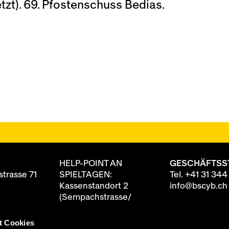
etzt). 69. Pfostenschuss Bedias.
HELP-POINT AN
GESCHÄFTSS
trasse 71
SPIELTAGEN:
Tel.
+41 31 344
Kassenstandort 2
info@bscyb.ch
(Sempachstrasse/
Annexgebäude)
t Cookies
8 88