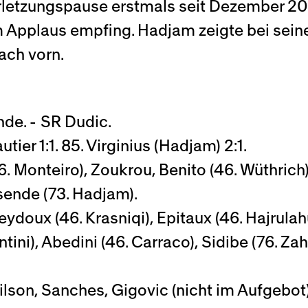
rletzungspause erstmals seit Dezember 20
m Applaus empfing. Hadjam zeigte bei sein
ach vorn.
de. - SR Dudic.
tier 1:1. 85. Virginius (Hadjam) 2:1.
46. Monteiro), Zoukrou, Benito (46. Wüthric
sende (73. Hadjam).
ydoux (46. Krasniqi), Epitaux (46. Hajrula
ntini), Abedini (46. Carraco), Sidibe (76. Za
lson, Sanches, Gigovic (nicht im Aufgebot