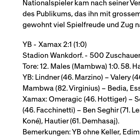
Nationalspieler kam nach seiner Ve
des Publikums, das ihn mit grosse
gewohnt viel Spielfreude und Zug n
YB - Xamax 2:1 (1:0)
Stadion Wankdorf. - 500 Zuschauen
Tore: 12. Males (Mambwa) 1:0. 58. Hau
YB: Lindner (46. Marzino) – Valery (
Mambwa (82. Virginius) – Bedia, Es
Xamax: Omeragic (46. Hottiger) – Se
(46. Facchinetti) – Ben Seghir (71. Le
Koné), Hautier (61. Demhasaj).
Bemerkungen: YB ohne Keller, Edimi