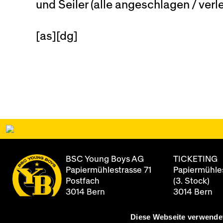
und Seiler (alle angeschlagen / verl
[as][dg]
BSC Young Boys AG
TICKETING
Papiermühlestrasse 71
Papiermühles
Postfach
(3. Stock)
3014 Bern
3014 Bern
Diese Webseite verwende
+41 31 344 8