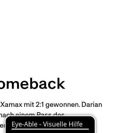
Comeback
 Xamax mit 2:1 gewonnen. Darian
s nach einem Pass des
rner Tore. Der algerische