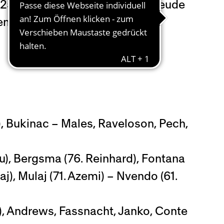
25 wieder zum Einsatz – zur Freude
em 17-minütigen Einsatz wie
h), Bukinac – Males, Raveloson, Pech,
hu), Bergsma (76. Reinhard), Fontana
haj), Mulaj (71. Azemi) – Nvendo (61.
), Andrews, Fassnacht, Janko, Conte