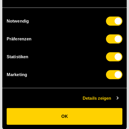
Interview mit Christian Fassnacht
Einwilligungsauswahl
Notwendig
Matchcenter
Matchstatistiken
Präferenzen
Fotogalerie
Statistiken
Marketing
Joël Monteiro war der YB-Torschütze im Villa Park. (Foto: Thomas
Hodel)
[pb][dg][sst]
Details zeigen
OK